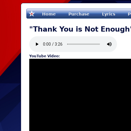
Home
Purchase
Lyrics
P
"Thank You is Not Enough
YouTube Video: