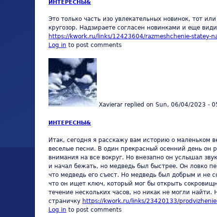
ИНТЕРЕСНЫ&
Это только часть изо увлекательных новинок, тот ил
кругозор. Надзираете согласен новинками и еще вид
https://kwork.ru/links/12423604/razmeshchenie-statey-na
Log in
to post comments
Xavierar
replied on
Sun, 06/04/2023 - 0
ИНТЕРЕСНЫ&
Итак, сегодня я расскажу вам историю о маленьком в
веселые песни. В один прекрасный осенний день он р
внимания на все вокруг. Но внезапно он услышал зву
и начал бежать, но медведь был быстрее. Он ловко п
что медведь его съест. Но медведь был добрым и не с
что он ищет ключ, который мог бы открыть сокровищн
течение нескольких часов, но никак не могли найти. 
страничку
https://kwork.ru/links/23420133/prodvizheni
Log in
to post comments