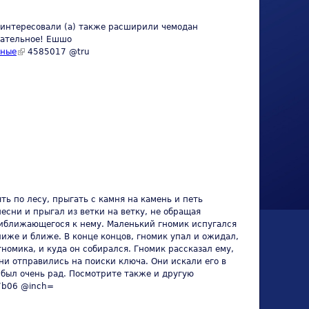
ы интересовали (а) также расширили чемодан
кательное! Ешшо
сные
(link is external)
4585017 @tru
ь по лесу, прыгать с камня на камень и петь
есни и прыгал из ветки на ветку, не обращая
приближающегося к нему. Маленький гномик испугался
лиже и ближе. В конце концов, гномик упал и ожидал,
гномика, и куда он собирался. Гномик рассказал ему,
ни отправились на поиски ключа. Они искали его в
к был очень рад. Посмотрите также и другую
 external)
b06 @inch=