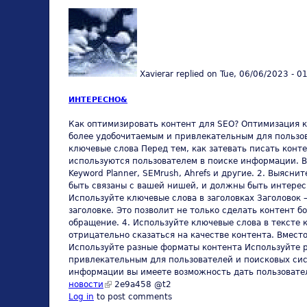
Xavierar
replied on
Tue, 06/06/2023 - 0
ИНТЕРЕСНО&
Как оптимизировать контент для SEO? Оптимизация ко
более удобочитаемым и привлекательным для пользов
ключевые слова Перед тем, как затевать писать конт
используются пользователем в поиске информации. В
Keyword Planner, SEMrush, Ahrefs и другие. 2. Выяс
быть связаны с вашей нишей, и должны быть интерес
Используйте ключевые слова в заголовках Заголовок 
заголовке. Это позволит не только сделать контент 
обращение. 4. Используйте ключевые слова в тексте 
отрицательно сказаться на качестве контента. Вмест
Используйте разные форматы контента Используйте р
привлекательным для пользователей и поисковых сис
информации вы имеете возможность дать пользовате
новости
(link is external)
2e9a458 @t2
Log in
to post comments