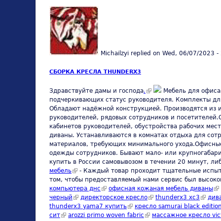
Michailzyi
replied on
Wed, 06/07/2023 -
СБОРКА КРЕСЛА THUNDERX3
(link is external)
Здравствуйте дамы и господа
.
Мебель для офиса.
подчеркивающих статус руководителя. Комплекты дл
Обладают надёжной конструкцией. Производятся из 
руководителей, рядовых сотрудников и посетителей
кабинетов руководителей, обустройства рабочих ме
диваны. Устанавливаются в комнатах отдыха для сот
материалов, требующих минимального ухода.Офисные
одежды сотрудников. Бывают мало- или крупногабари
купить в России самовывозом в течении 20 минут, либ
мебель
(link is external)
- Каждый товар проходит тщательные испыта
том, чтобы предоставляемый нами сервис был высоког
компьютера днс
(link is external)
офисная кожаная мебель диваны
(l
черный
(link is external)
директорское кресло
(link is external)
thunderx3 xc3
(link i
див
thunderx3 yama7 купить
(link is external)
кресло samurai black editi
сит
(link is external)
arozzi primo woven fabric
(link is external)
массажное кресло vict