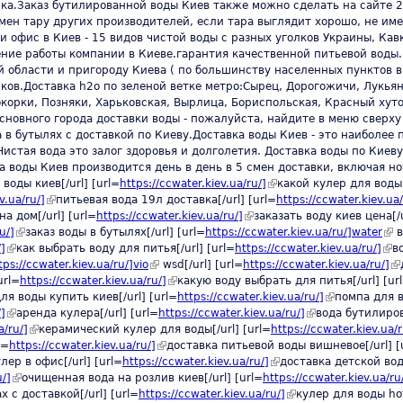
рка.Заказ бутилированной воды Киев также можно сделать на сайте 
бмен тару других производителей, если тара выглядит хорошо, не и
и офис в Киев - 15 видов чистой воды с разных уголков Украины, Кав
ение работы компании в Киеве.гарантия качественной питьевой воды.
области и пригороду Киева ( по большинству населенных пунктов в 
ков.Доставка h2o по зеленой ветке метро:Сырец, Дорогожичи, Лукьян
корки, Позняки, Харьковская, Вырлица, Бориспольская, Красный хуто
сновного города доставки воды - пожалуйста, найдите в меню сверху
 в бутылях с доставкой по Киеву.Доставка воды Киев - это наиболее
истая вода это залог здоровья и долголетия. Доставка воды по Киеву
а воды Киев производится день в день в 5 смен доставки, включая н
воды киев[/url] [url=
https://ccwater.kiev.ua/ru/]
(link is external)
какой кулер для воды 
v.ua/ru/]
(link is external)
питьевая вода 19л доставка[/url] [url=
https://ccwater.kiev.ua/
а дом[/url] [url=
https://ccwater.kiev.ua/ru/]
(link is external)
заказать воду киев цена[/u
u/]
(link is external)
заказ воды в бутылях[/url] [url=
https://ccwater.kiev.ua/ru/]water
(lin
в
/]
(link is external)
как выбрать воду для питья[/url] [url=
https://ccwater.kiev.ua/ru/]
(lin
в
tps://ccwater.kiev.ua/ru/]vio
(link is external)
wsd[/url] [url=
https://ccwater.kiev.ua/ru/]
(l
url=
https://ccwater.kiev.ua/ru/]
(link is external)
какую воду выбрать для питья[/url] [ur
ternal)
ля воды купить киев[/url] [url=
https://ccwater.kiev.ua/ru/]
(link is externa
помпа для в
/]
(link is external)
аренда кулера[/url] [url=
https://ccwater.kiev.ua/ru/]
(link is external)
вода бутилиров
a/ru/]
(link is external)
керамический кулер для воды[/url] [url=
https://ccwater.kiev.ua/r
l=
https://ccwater.kiev.ua/ru/]
(link is external)
доставка питьевой воды вишневое[/url] [
rnal)
лер в офис[/url] [url=
https://ccwater.kiev.ua/ru/]
(link is external)
доставка детской воды
u/]
(link is external)
очищенная вода на розлив киев[/url] [url=
https://ccwater.kiev.ua/ru
 с доставкой[/url] [url=
https://ccwater.kiev.ua/ru/]
(link is external)
кулер для воды hotf