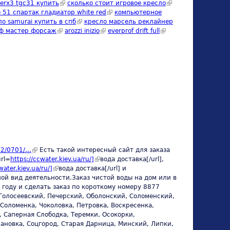
external)
erx3 tgc31 купить
(link is external)
сколько стоит игровое кресло
(link is
s external)
 51 спартак гладиатор white red
(link is external)
компьютерное
external)
external)
ло samurai купить в спб
(link is external)
кресло марсель реклайнер
мф мастер форсаж
(link is external)
arozzi inizio
(link is external)
everprof drift full
(link is
external)
22/0701/...
(link is external)
Есть такой интересный сайт для заказа
url=
https://ccwater.kiev.ua/ru/]
(link is external)
вода доставка[/url],
water.kiev.ua/ru/]
(link is external)
вода доставка[/url] и
вной вид деятельности.Заказ чистой воды на дом или в
году и сделать заказ по короткому номеру 8877
Голосеевский, Печерский, Оболонский, Соломенский,
Соломенка, Чоколовка, Петровка, Воскресенка,
 Саперная Слободка, Теремки, Осокорки,
ановка, Соцгород, Старая Дарница, Минский, Липки,