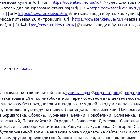
ternal)
ая вода купить[/url] [url=
https://ccwater.kiev.ua/ru/]
(link is external)
кулер для воды х
is external)
жатель для одноразовых стаканов[/url] [url=
https://ccwater.kiev.ua/ru/
rl] [url=
https://ccwater.kiev.ua/ru/]
(link is external)
питьевая вода в бутылках купить[/
link is external)
вода питьевая 20 литров[/url] [url=
https://ccwater.kiev.ua/ru/]
(link is e
заказ 
с[/url] [url=
https://ccwater.kiev.ua/ru/]
(link is external)
заказать воду в бутылях на дом
 - 22:00
PERMALINK
(link is external)
(link is ext
ля заказа чистой питьевой воды.
купить воды
,
вода на дом
,
вода д
ставка воды в 19л поликарбонатной таре - основной вид деятельности
оператору без праздников и выходных 365 дней в году и сделать зак
бутилированную воду питьевую:Дарницкий, Голосеевский, Печерский
Борщаговка, Оболонь, Куреневка, Беличи, Новобеличи, Соломенка, Ч
озвездный, Первомайский, Отрадный, Голосеево, Демеевка, Саперная 
й массив, Левобережный массив, Радужный, Русановка, Соцгород, Ст
 бутилированной воды Киев также можно сделать на сайте 24/7 и оп
ен тару других производителей, если тара выглядит хорошо, не имее