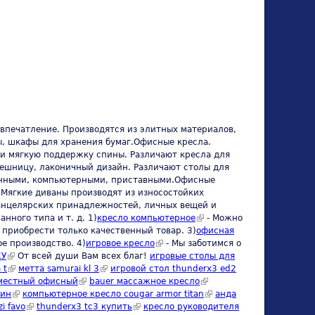
впечатление. Производятся из элитных материалов,
ы, шкафы для хранения бумаг.Офисные кресла.
 и мягкую поддержку спины. Различают кресла для
ешницу, лаконичный дизайн. Различают столы для
ьменными, компьютерными, приставными.Офисные
 Мягкие диваны производят из износостойких
анцелярских принадлежностей, личных вещей и
ного типа и т. д. 1)
кресло компьютерное
(link is external)
- Можно
 приобрести только качественный товар. 3)
офисная
е производство. 4)
игровое кресло
(link is external)
- Мы заботимся о
КУ
(link is external)
От всей души Вам всех благ!
игровые столы для
 t
(link is external)
метта samurai kl 3
(link is external)
игровой стол thunderx3 ed2
al)
 местный офисный
(link is external)
bauer массажное кресло
(link is
зин
(link is external)
компьютерное кресло cougar armor titan
external)
(link is
анда
s external)
zi favo
(link is external)
thunderx3 tc3 купить
(link is external)
кресло руководителя
external)