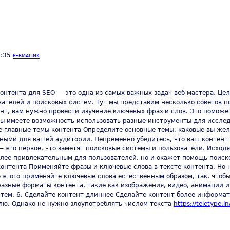
1:35
PERMALINK
нтента для SEO — это одна из самых важных задач веб-мастера. Цел
ателей и поисковых систем. Тут мы представим несколько советов по
ент, вам нужно провести изучение ключевых фраз и слов. Это поможе
ы имеете возможность использовать разные инструменты для исследо
ните главные темы контента Определите основные темы, каковые вы ж
ными для вашей аудитории. Непременно убедитесь, что ваш контент у
— это первое, что заметят поисковые системы и пользователи. Исход
более привлекательным для пользователей, но и окажет помощь поиск
контента Применяйте фразы и ключевые слова в тексте контента. Но 
о этого применяйте ключевые слова естественным образом, так, чтоб
азные форматы контента, такие как изображения, видео, анимации и 
тем. 6. Сделайте контент длиннее Сделайте контент более информа
лю. Однако не нужно злоупотреблять числом текста
https://teletype