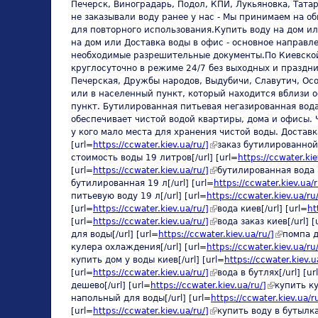
Печерск, Виноградарь, Подол, КПИ, Лукьяновка, Тата
не заказывали воду ранее у нас - Мы принимаем на о
для повторного использования.Купить воду на дом ил
на дом или Доставка воды в офис - основное направл
необходимые разрешительные документы.По Киевской 
круглосуточно в режиме 24/7 без выходных и праздни
Печерская, Дружбы народов, Выдубичи, Славутич, Осо
или в населенный пункт, который находится вблизи о
пункт. Бутилированная питьевая негазированная вода
обеспечивает чистой водой квартиры, дома и офисы. Ч
у кого мало места для хранения чистой воды. Доставк
[url=
https://ccwater.kiev.ua/ru/]
(link is external)
заказ бутилированной 
стоимость воды 19 литров[/url] [url=
https://ccwater.kie
[url=
https://ccwater.kiev.ua/ru/]
(link is external)
бутилированная вода н
бутилированная 19 л[/url] [url=
https://ccwater.kiev.ua/r
питьевую воду 19 л[/url] [url=
https://ccwater.kiev.ua/ru
[url=
https://ccwater.kiev.ua/ru/]
(link is external)
вода киев[/url] [url=
ht
[url=
https://ccwater.kiev.ua/ru/]
(link is external)
вода заказ киев[/url] [
для воды[/url] [url=
https://ccwater.kiev.ua/ru/]
(link is ex
помпа д
кулера охлаждения[/url] [url=
https://ccwater.kiev.ua/ru
купить дом у воды киев[/url] [url=
https://ccwater.kiev.u
[url=
https://ccwater.kiev.ua/ru/]
(link is external)
вода в бутлях[/url] [ur
дешево[/url] [url=
https://ccwater.kiev.ua/ru/]
(link is exte
купить ку
напольный для воды[/url] [url=
https://ccwater.kiev.ua/r
[url=
https://ccwater.kiev.ua/ru/]
(link is external)
купить воду в бутылках