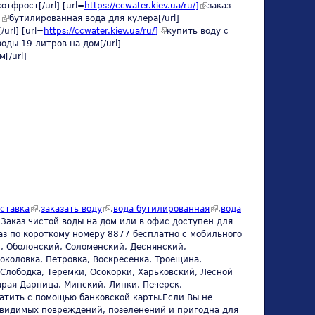
отфрост[/url] [url=
https://ccwater.kiev.ua/ru/]
(link is
external)
заказ
]
(link is external)
бутилированная вода для кулера[/url]
external)
url] [url=
https://ccwater.kiev.ua/ru/]
(link is external)
купить воду с
xternal)
воды 19 литров на дом[/url]
[/url]
ernal)
(link is external)
(link is external)
(link is
оставка
,
заказать воду
,
вода бутилированная
,
вода
external)
.Заказ чистой воды на дом или в офис доступен для
аз по короткому номеру 8877 бесплатно с мобильного
, Оболонский, Соломенский, Деснянский,
околовка, Петровка, Воскресенка, Троещина,
Слободка, Теремки, Осокорки, Харьковский, Лесной
арая Дарница, Минский, Липки, Печерск,
латить с помощью банковской карты.Если Вы не
т видимых повреждений, позеленений и пригодна для