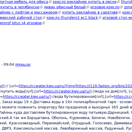
k is external)
литная мебель для офиса
(link is external)
кресло реклайнер купить в омске
(link is 
thund
купить в челябинске
(link is external)
диван офисный белый
(link is external)
игровое кресло
(link i
zone
)
айнер с лифтом и массажером
(link is external)
купить реклайнер в саратове
(link is 
крес
s external)
мерский рабочий стол
(link is external)
кресло thunderx3 ec1 black
(link is external)
игровой стол 
rprof lotus s4 игровое
(link is external)
 - 09:04
PERMALINK
rl]
(link is external)
[url=
https://ccwater.kiev.ua/ru/][img]https://i120.fastpic.org/big/20
link is external)
купить воды[/url],[url=
https://ccwater.kiev.ua/ru/]
(link is external)
вода на дом[/url], [
l=
https://ccwater.kiev.ua/ru/]
(link is external)
вода бутилированная[/url],[url=
https://cc
]. Заказ воды 19 л.Доставка воды в 19л поликарбонатной таре - осно
 можете позвонить оператору без праздников и выходных 365 дней в 
Районы куда доставляем бутилированную воду питьевую:Дарницкий, 
ий.А так же Борщаговка, Оболонь, Куреневка, Беличи, Новобеличи, 
кий, Краснозвездный, Первомайский, Отрадный, Голосеево, Демеевка,
, ДВРЗ, Комсомольский массив, Левобережный массив, Радужный, Рус