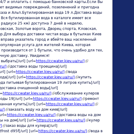
24/7 и оплатить с помощью банковской карты.Если Вы
меет видимых повреждений, позеленений и пригодна
каза и Альп.Бутилированная вода 19 л.Доставка воды
 Вся бутилированная вода в каталоге имеет все
радиусе 25 км) доступна 7 дней в неделю,
овская, Золотые ворота, Дворец спорта, Кловская,
р.Для выбора доставки чистая воды в бутылках Киев
 вправа указатель город и вбейте ваш населенный
 популярная услуга для жителей Киева, которая
 производится от 1 бутыли, что очень удобно для тех,
очную доставку. Увидимся!
выбрать[/url] [url=
https://ccwater.kiev.ua/ru/]
(link is
ru/]
(link is external)
доставка воды троещина[/url]
external)
rl] [url=
https://ccwater.kiev.ua/ru/]
(link is external)
вода
k is external)
ода[/url] [url=
https://ccwater.kiev.ua/ru/]
(link is external)
купить
k is external)
ода питьевая бутилированная 19 литров купить[/url]
ink is external)
доставка очищенной воды[/url]
l=
https://ccwater.kiev.ua/ru/]
(link is external)
обслуживание кулеров
l)
оды 19[/url] [url=
https://ccwater.kiev.ua/ru/]
(link is external)
ремонт
анная купить[/url] [url=
https://ccwater.kiev.ua/ru/]
(link is
u/]
(link is external)
заказать воду на дом киев[/url]
external)
url=
https://ccwater.kiev.ua/ru/]
(link is external)
доставка воды на дом
 на дом[/url] [url=
https://ccwater.kiev.ua/ru/]
(link is
кулер
/]
(link is external)
заказ воды для кулера[/url]
external)
rost d95f[/url] [url=
https://ccwater.kiev.ua/ru/]
(link is
вода в