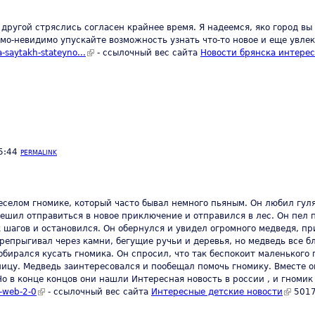
и другой стряслись согласен крайнее время. Я надеемся, яко город в
имо-невидимо упускайте возможность узнать что-то новое и еще увле
-saytakh-stateyno...
(link is external)
- ссылочный вес сайта
Новости брянска интере
5:44
PERMALINK
еселом гномике, который часто бывал немного пьяным. Он любил гулят
ешил отправиться в новое приключение и отправился в лес. Он пел п
к шагов и остановился. Он обернулся и увидел огромного медведя, 
ерепрыгивал через камни, бегущие ручьи и деревья, но медведь все б
обирался кусать гномика. Он спросил, что так беспокоит маленького 
ицу. Медведь заинтересовался и пообещал помочь гномику. Вместе о
Но в конце концов они нашли Интересная новость в россии , и гноми
e-web-2-0
(link is external)
- ссылочный вес сайта
Интересные детские новости
(link is
5017