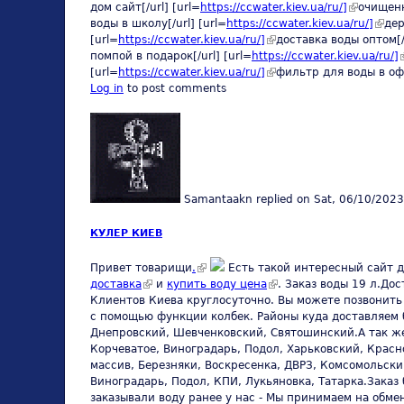
дом сайт[/url] [url=
https://ccwater.kiev.ua/ru/]
(link is ex
очищенн
воды в школу[/url] [url=
https://ccwater.kiev.ua/ru/]
(link 
дер
[url=
https://ccwater.kiev.ua/ru/]
(link is external)
доставка воды оптом[/u
помпой в подарок[/url] [url=
https://ccwater.kiev.ua/ru/]
(
[url=
https://ccwater.kiev.ua/ru/]
(link is external)
фильтр для воды в офи
Log in
to post comments
Samantaakn
replied on
Sat, 06/10/2023
КУЛЕР КИЕВ
(link is external)
Привет товарищи
.
Есть такой интересный сайт д
доставка
(link is external)
и
купить воду цена
(link is external)
. Заказ воды 19 л.До
Клиентов Киева круглосуточно. Вы можете позвонить 
с помощью функции колбек. Районы куда доставляем 
Днепровский, Шевченковский, Святошинский.А так же 
Корчеватое, Виноградарь, Подол, Харьковский, Красн
массив, Березняки, Воскресенка, ДВРЗ, Комсомольски
Виноградарь, Подол, КПИ, Лукьяновка, Татарка.Заказ
заказывали воду ранее у нас - Мы принимаем на обм