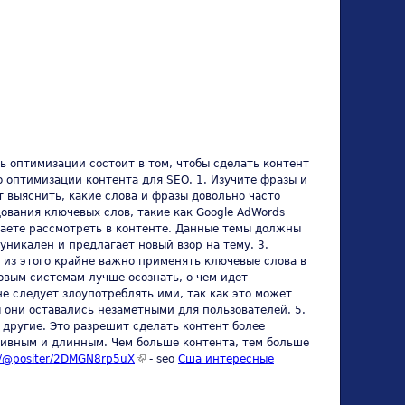
ь оптимизации состоит в том, чтобы сделать контент
 оптимизации контента для SEO. 1. Изучите фразы и
т выяснить, какие слова и фразы довольно часто
вания ключевых слов, такие как Google AdWords
елаете рассмотреть в контенте. Данные темы должны
никален и предлагает новый взор на тему. 3.
я из этого крайне важно применять ключевые слова в
овым системам лучше осознать, о чем идет
не следует злоупотреблять ими, так как это может
ы они оставались незаметными для пользователей. 5.
другие. Это разрешит сделать контент более
тивным и длинным. Чем больше контента, тем больше
.in/@positer/2DMGN8rp5uX
(link is external)
- seo
Сша интересные