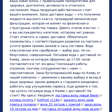
ваша новая жизнь с правильными приоритетами для
здоровья, долголетия, активности и отличного
настроения. Наша продукция действительно стоит
вашего внимания. Заказ доставки воды — это получение
жидкости высокого класса, прошедшей механическую
фильтрацию, которая не влияет на физические и
структурные свойства товара. Девять этапов очистки —
и вы наслаждаетесь напитком, которому нет равных.
Стоит отметить и сервис доставки. Обязательно
ознакомьтесь с соответствующим разделом на портале и
учтите время приема заказов и часы поставки. Вода
классическая или серебряная — выбор ваш. Но он,
безусловно, совершенный. Питьевая вода с доставкой по
Киеву, заказ на которую оформлен до 17:00 часов
поставляется в тот же день! Геолокация работы
огромная, поэтому сотрудничество с нами —
перспективное. Заказ бутилированной воды по Киеву от
нашей компании — уважение к вашему выбору и вклад в
ваше здоровье. Ценим доверие и стараемся ежедневно
работать над улучшением сервиса. Еще думаете о том,
где купить питьевую воду в Киеве с доставкой? Не
стоит! Мы здесь! Увидимся!
доставка воды левый берег
(link is
кулеры купить
(link is external)
hotfrost v118e
(link is external)
заказать воду киев
external
помпа в подарок
(link is external)
вода 20 литров с помпой
(link is external)
заказ воды
19 литров на дом
(link is external)
доставка питьевой воды киев акции
(link is