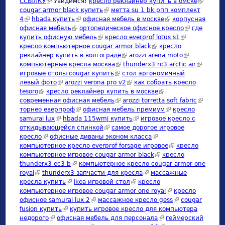
ССЫЛКУ
(link is external)
Увидимся!
кресло реклайнер купить в омске
(link is
cougar armor black купить
(link is external)
метта su 1 bk рпп комплект
external)
4
(link is external)
hbada купить
(link is external)
офисная мебель в москве
(link is external)
корпусная
офисная мебель
(link is external)
ортопедическое офисное кресло
(link is
где
купить офисную мебель
(link is external)
кресло everprof lotus s1
(link is
external)
кресло компьютерное cougar armor black
(link is external)
кресло
external)
реклайнер купить в волгограде
(link is external)
arozzi arena moto
(link is
компьютерные кресла москва
(link is external)
thunderx3 rc3 arctic air
external)
(link is
игровые столы cougar купить
(link is external)
стол эргономичный
external)
левый фото
(link is external)
arozzi verona pro v2
(link is external)
как собрать кресло
tesoro
(link is external)
кресло реклайнер купить в москве
(link is external)
современная офисная мебель
(link is external)
arozzi torretta soft fabric
(link is
торнео еверпроф
(link is external)
офисная мебель премиум
(link is external)
кресло
external)
samurai lux
(link is external)
hbada 115wmj купить
(link is external)
игровое кресло с
откидывающейся спинкой
(link is external)
самое дорогое игровое
кресло
(link is external)
офисные диваны эконом класса
(link is external)
компьютерное кресло everprof forsage игровое
(link is external)
кресло
компьютерное игровое cougar armor black
(link is external)
кресло
thunderx3 ec3 b
(link is external)
компьютерное кресло cougar armor one
royal
(link is external)
thunderx3 запчасти для кресла
(link is external)
массажные
кресла купить
(link is external)
ikea игровой стол
(link is external)
кресло
компьютерное игровое cougar armor one royal
(link is external)
кресло
офисное samurai lux 2
(link is external)
массажное кресло gess
(link is external)
cougar
fusion купить
(link is external)
купить игровое кресло для компьютера
недорого
(link is external)
офисная мебель для персонала
(link is external)
геймерский