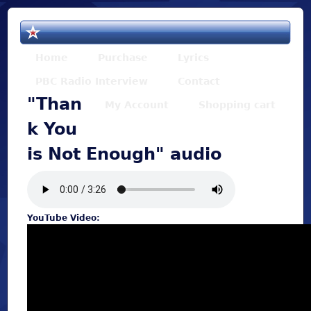
Jump to navigation
Home
Purchase
Lyrics
PBC Radio Interview
Contact
"Than
My Account
Shopping cart
k You
is Not Enough" audio
YouTube Video: