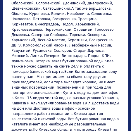
Оболонский, Соломенский, Деснянский, Днепровский,
Шевченковский, Святошинский.А так же Борщаговка,
Оболонь, Куреневка, Беличи, Новобеличи, Соломенка,
Чоколовка, Петровка, Воскресенка, Троещина,
Корчеватое, Виноградарь, Подол, Харьковский,
Краснозвездный, Первомайский, Отрадный, Голосеево,
Демеевка, Саперная Слободка, Теремки, Осокорки,
Харьковский, Лесной массив, Березняки, Воскресенка,
ДВРЗ, Комсомольский массив, Левобережный массив,
Радужный, Русановка, Соцгород, Старая Дарница,
Минский, Липки, Печерск, Виноградарь, Подол, КПИ,
Лукьяновка, Татарка.Заказ бутилированной воды Киев
также можно сделать на сайте 24/7 и оплатить с
помощью банковской карты.Если Вы не заказывали воду
ранее у нас - Мы принимаем на обмен тару других
производителей, если тара выглядит хорошо, не имеет
видимых повреждений, позеленений и пригодна для
повторного использования.Купить воду на дом или офис
в Киев - 15 видов чистой воды с разных уголков Украины,
Кавказа и Альп.Бутилированная вода 19 л.Доставка воды
на дом или Доставка воды в офис - основное
направление работы компании в Киеве.гарантия
качественной питьевой воды. Вся бутилированная вода в
каталоге имеет все необходимые разрешительные
документы.По Киевской области и пригороду Киева ( по