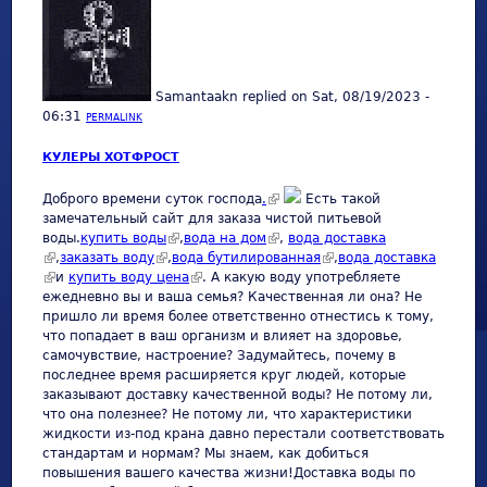
Samantaakn
replied on
Sat, 08/19/2023 -
06:31
PERMALINK
КУЛЕРЫ ХОТФРОСТ
(link is external)
Доброго времени суток господа
.
Есть такой
замечательный сайт для заказа чистой питьевой
воды.
купить воды
(link is external)
,
вода на дом
(link is external)
,
вода доставка
(link is external)
,
заказать воду
(link is external)
,
вода бутилированная
(link is external)
,
вода доставка
(link is external)
и
купить воду цена
(link is external)
. А какую воду употребляете
ежедневно вы и ваша семья? Качественная ли она? Не
пришло ли время более ответственно отнестись к тому,
что попадает в ваш организм и влияет на здоровье,
самочувствие, настроение? Задумайтесь, почему в
последнее время расширяется круг людей, которые
заказывают доставку качественной воды? Не потому ли,
что она полезнее? Не потому ли, что характеристики
жидкости из-под крана давно перестали соответствовать
стандартам и нормам? Мы знаем, как добиться
повышения вашего качества жизни!Доставка воды по