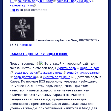
19
(link is external)
заказать воду в школу
(link is external)
заказать воду на дачу
(link is
кулеры купить
(link is external)
external)
Log in
to post comments
Samantaakn
replied on
Sun, 08/20/2023 -
16:51
PERMALINK
ЗАКАЗАТЬ ДОСТАВКУ ВОДЫ В ОФИС
(link is external)
Привет господа
.
Есть такой интересный сайт для
заказа чистой питьевой воды.
купить воды
(link is external)
,
вода на дом
(link is external)
,
вода доставка
(link is external)
,
заказать воду
(link is external)
,
вода бутилированная
(link is external)
,
вода доставка
(link is external)
и
купить воду цена
(link is external)
. Доставка воды в
Киеве. По нормам ВОЗ взрослому человеку необходимо
не менее 1,5 л чистой воды ежедневно. При этом
качество питьевой жидкости не менее важно, чем
количество. Оптимальным вариантом считается
очищенная столовая вода, предназначенная для
ежедневного применения.Самая идеальная вода для
утоления жажды, приготовления напитков и блюд для