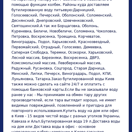
помощью функции колбек. Районы куда доставляем
бутилированную воду питьевую:Дарницкий,
Голосеевский, Печерский, Оболонский, Соломенский,
Деснянский, Днепровский, Шевченковский,
Святошинский.А так же Борщаговка, Оболонь,
Куреневка, Беличи, Новобеличи, Соломенка, Чоколовка,
Петровка, Воскресенка, Троещина, Корчеватое,
Виноградарь, Подол, Харьковский, Краснозвездный,
Первомайский, Отрадный, Голосеево, Демеевка,
Саперная Слободка, Теремки, Осокорки, Харьковский,
Лесной массив, Березняки, Воскресенка, ДВРЗ,
Комсомольский массив, Левобережный массив,
Радужный, Русановка, Соцгород, Старая Дарница,
Минский, Липки, Печерск, Виноградарь, Подол, КПИ,
Лукьяновка, Татарка.Заказ бутилированной воды Киев
также можно сделать на сайте 24/7 и оплатить с
помощью банковской карты.Если Вы не заказывали воду
ранее у нас - Мы принимаем на обмен тару других
производителей, если тара выглядит хорошо, не имеет
видимых повреждений, позеленений и пригодна для
повторного использования.Купить воду на дом или офис
в Киев - 15 видов чистой воды с разных уголков Украины,
Кавказа и Альп.Бутилированная вода 19 л.Доставка воды
на дом или Доставка воды в офис - основное
направление работы компании в Киеве.гарантия