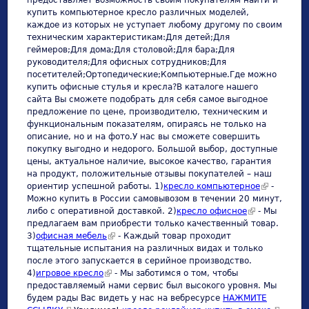
купить компьютерное кресло различных моделей,
каждое из которых не уступает любому другому по своим
техническим характеристикам:Для детей;Для
геймеров;Для дома;Для столовой;Для бара;Для
руководителя;Для офисных сотрудников;Для
посетителей;Ортопедические;Компьютерные.Где можно
купить офисные стулья и кресла?В каталоге нашего
сайта Вы сможете подобрать для себя самое выгодное
предложение по цене, производителю, техническим и
функциональным показателям, опираясь не только на
описание, но и на фото.У нас вы сможете совершить
покупку выгодно и недорого. Большой выбор, доступные
цены, актуальное наличие, высокое качество, гарантия
на продукт, положительные отзывы покупателей – наш
ориентир успешной работы. 1)
кресло компьютерное
(link is
-
Можно купить в России самовывозом в течении 20 минут,
external)
либо c оперативной доставкой. 2)
кресло офисное
(link is
- Мы
предлагаем вам приобрести только качественный товар.
external)
3)
офисная мебель
(link is external)
- Каждый товар проходит
тщательные испытания на различных видах и только
после этого запускается в серийное производство.
4)
игровое кресло
(link is external)
- Мы заботимся о том, чтобы
предоставляемый нами сервис был высокого уровня. Мы
будем рады Вас видеть у нас на вебресурсе
НАЖМИТЕ