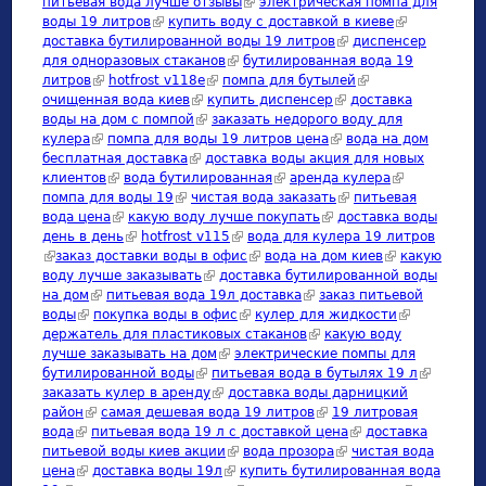
питьевая вода лучше отзывы
(link is external)
электрическая помпа для
воды 19 литров
(link is external)
купить воду с доставкой в киеве
(link is
доставка бутилированной воды 19 литров
(link is external)
диспенсер
external)
для одноразовых стаканов
(link is external)
бутилированная вода 19
литров
(link is external)
hotfrost v118e
(link is external)
помпа для бутылей
(link is external)
очищенная вода киев
(link is external)
купить диспенсер
(link is external)
доставка
воды на дом с помпой
(link is external)
заказать недорого воду для
кулера
(link is external)
помпа для воды 19 литров цена
(link is external)
вода на дом
бесплатная доставка
(link is external)
доставка воды акция для новых
клиентов
(link is external)
вода бутилированная
(link is external)
аренда кулера
(link is
помпа для воды 19
(link is external)
чистая вода заказать
(link is external)
питьевая
external)
вода цена
(link is external)
какую воду лучше покупать
(link is external)
доставка воды
день в день
(link is external)
hotfrost v115
(link is external)
вода для кулера 19 литров
(link is external)
заказ доставки воды в офис
(link is external)
вода на дом киев
(link is
какую
воду лучше заказывать
(link is external)
доставка бутилированной воды
external)
на дом
(link is external)
питьевая вода 19л доставка
(link is external)
заказ питьевой
воды
(link is external)
покупка воды в офис
(link is external)
кулер для жидкости
(link is
держатель для пластиковых стаканов
(link is external)
какую воду
external)
лучше заказывать на дом
(link is external)
электрические помпы для
бутилированной воды
(link is external)
питьевая вода в бутылях 19 л
(link is
заказать кулер в аренду
(link is external)
доставка воды дарницкий
external)
район
(link is external)
самая дешевая вода 19 литров
(link is external)
19 литровая
вода
(link is external)
питьевая вода 19 л с доставкой цена
(link is external)
доставка
питьевой воды киев акции
(link is external)
вода прозора
(link is external)
чистая вода
цена
(link is external)
доставка воды 19л
(link is external)
купить бутилированная вода