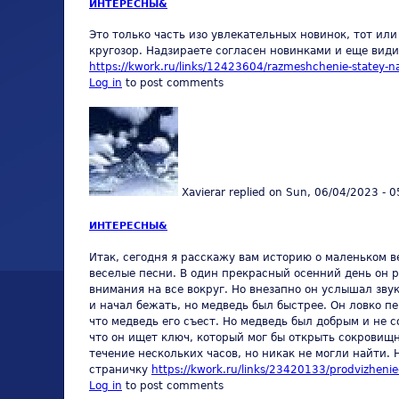
ИНТЕРЕСНЫ&
Это только часть изо увлекательных новинок, тот ил
кругозор. Надзираете согласен новинками и еще вид
https://kwork.ru/links/12423604/razmeshchenie-statey-na
Log in
to post comments
Xavierar
replied on
Sun, 06/04/2023 - 0
ИНТЕРЕСНЫ&
Итак, сегодня я расскажу вам историю о маленьком в
веселые песни. В один прекрасный осенний день он р
внимания на все вокруг. Но внезапно он услышал зву
и начал бежать, но медведь был быстрее. Он ловко п
что медведь его съест. Но медведь был добрым и не с
что он ищет ключ, который мог бы открыть сокровищн
течение нескольких часов, но никак не могли найти. 
страничку
https://kwork.ru/links/23420133/prodvizheni
Log in
to post comments