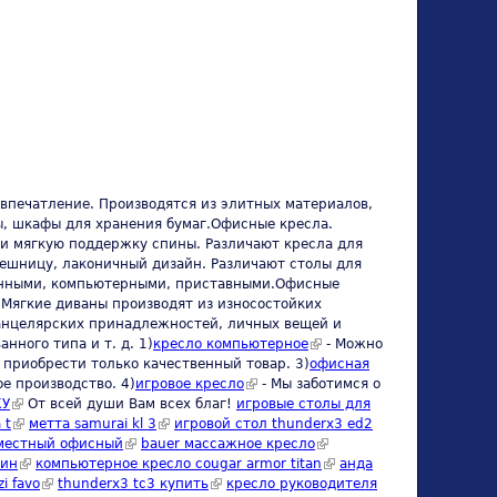
впечатление. Производятся из элитных материалов,
ы, шкафы для хранения бумаг.Офисные кресла.
 и мягкую поддержку спины. Различают кресла для
ешницу, лаконичный дизайн. Различают столы для
ьменными, компьютерными, приставными.Офисные
 Мягкие диваны производят из износостойких
анцелярских принадлежностей, личных вещей и
ного типа и т. д. 1)
кресло компьютерное
(link is external)
- Можно
 приобрести только качественный товар. 3)
офисная
е производство. 4)
игровое кресло
(link is external)
- Мы заботимся о
КУ
(link is external)
От всей души Вам всех благ!
игровые столы для
 t
(link is external)
метта samurai kl 3
(link is external)
игровой стол thunderx3 ed2
al)
 местный офисный
(link is external)
bauer массажное кресло
(link is
зин
(link is external)
компьютерное кресло cougar armor titan
external)
(link is
анда
s external)
zi favo
(link is external)
thunderx3 tc3 купить
(link is external)
кресло руководителя
external)