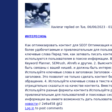
Xavierar
replied on
Tue, 06/06/2023 - 0
ИНТЕРЕСНО&
Как оптимизировать контент для SEO? Оптимизация ко
более удобочитаемым и привлекательным для пользов
ключевые слова Перед тем, как затевать писать конт
используются пользователем в поиске информации. В
Keyword Planner, SEMrush, Ahrefs и другие. 2. Выяс
быть связаны с вашей нишей, и должны быть интерес
Используйте ключевые слова в заголовках Заголовок 
заголовке. Это позволит не только сделать контент 
обращение. 4. Используйте ключевые слова в тексте 
отрицательно сказаться на качестве контента. Вмест
Используйте разные форматы контента Используйте р
привлекательным для пользователей и поисковых сис
информации вы имеете возможность дать пользовате
новости
(link is external)
2e9a458 @t2
Log in
to post comments