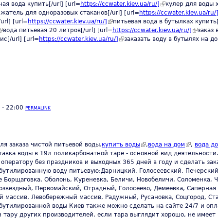
ternal)
ая вода купить[/url] [url=
https://ccwater.kiev.ua/ru/]
(link is external)
кулер для воды х
is external)
жатель для одноразовых стаканов[/url] [url=
https://ccwater.kiev.ua/ru/
rl] [url=
https://ccwater.kiev.ua/ru/]
(link is external)
питьевая вода в бутылках купить[/
link is external)
вода питьевая 20 литров[/url] [url=
https://ccwater.kiev.ua/ru/]
(link is e
заказ 
с[/url] [url=
https://ccwater.kiev.ua/ru/]
(link is external)
заказать воду в бутылях на дом
 - 22:00
PERMALINK
(link is external)
(link is ext
ля заказа чистой питьевой воды.
купить воды
,
вода на дом
,
вода д
ставка воды в 19л поликарбонатной таре - основной вид деятельности
оператору без праздников и выходных 365 дней в году и сделать зак
бутилированную воду питьевую:Дарницкий, Голосеевский, Печерский
Борщаговка, Оболонь, Куреневка, Беличи, Новобеличи, Соломенка, Ч
озвездный, Первомайский, Отрадный, Голосеево, Демеевка, Саперная 
й массив, Левобережный массив, Радужный, Русановка, Соцгород, Ст
 бутилированной воды Киев также можно сделать на сайте 24/7 и оп
ен тару других производителей, если тара выглядит хорошо, не имее