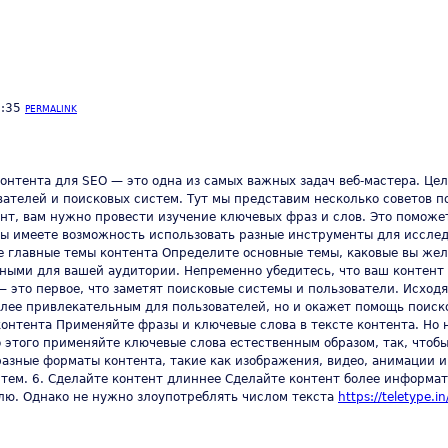
1:35
PERMALINK
нтента для SEO — это одна из самых важных задач веб-мастера. Цел
ателей и поисковых систем. Тут мы представим несколько советов по
ент, вам нужно провести изучение ключевых фраз и слов. Это поможе
ы имеете возможность использовать разные инструменты для исследо
ните главные темы контента Определите основные темы, каковые вы ж
ными для вашей аудитории. Непременно убедитесь, что ваш контент у
— это первое, что заметят поисковые системы и пользователи. Исход
более привлекательным для пользователей, но и окажет помощь поиск
контента Применяйте фразы и ключевые слова в тексте контента. Но 
о этого применяйте ключевые слова естественным образом, так, чтоб
азные форматы контента, такие как изображения, видео, анимации и 
тем. 6. Сделайте контент длиннее Сделайте контент более информа
лю. Однако не нужно злоупотреблять числом текста
https://teletype