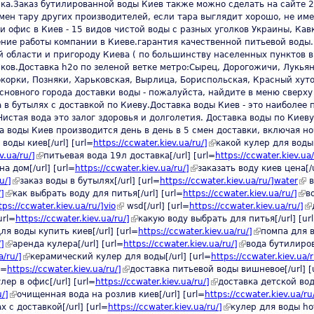
рка.Заказ бутилированной воды Киев также можно сделать на сайте 
бмен тару других производителей, если тара выглядит хорошо, не и
и офис в Киев - 15 видов чистой воды с разных уголков Украины, Кав
ение работы компании в Киеве.гарантия качественной питьевой воды.
области и пригороду Киева ( по большинству населенных пунктов в 
ков.Доставка h2o по зеленой ветке метро:Сырец, Дорогожичи, Лукьян
корки, Позняки, Харьковская, Вырлица, Бориспольская, Красный хуто
сновного города доставки воды - пожалуйста, найдите в меню сверху
 в бутылях с доставкой по Киеву.Доставка воды Киев - это наиболее
истая вода это залог здоровья и долголетия. Доставка воды по Киеву
а воды Киев производится день в день в 5 смен доставки, включая н
воды киев[/url] [url=
https://ccwater.kiev.ua/ru/]
(link is external)
какой кулер для воды 
v.ua/ru/]
(link is external)
питьевая вода 19л доставка[/url] [url=
https://ccwater.kiev.ua/
а дом[/url] [url=
https://ccwater.kiev.ua/ru/]
(link is external)
заказать воду киев цена[/u
u/]
(link is external)
заказ воды в бутылях[/url] [url=
https://ccwater.kiev.ua/ru/]water
(lin
в
/]
(link is external)
как выбрать воду для питья[/url] [url=
https://ccwater.kiev.ua/ru/]
(lin
в
tps://ccwater.kiev.ua/ru/]vio
(link is external)
wsd[/url] [url=
https://ccwater.kiev.ua/ru/]
(l
url=
https://ccwater.kiev.ua/ru/]
(link is external)
какую воду выбрать для питья[/url] [ur
ternal)
ля воды купить киев[/url] [url=
https://ccwater.kiev.ua/ru/]
(link is externa
помпа для в
/]
(link is external)
аренда кулера[/url] [url=
https://ccwater.kiev.ua/ru/]
(link is external)
вода бутилиров
a/ru/]
(link is external)
керамический кулер для воды[/url] [url=
https://ccwater.kiev.ua/r
l=
https://ccwater.kiev.ua/ru/]
(link is external)
доставка питьевой воды вишневое[/url] [
rnal)
лер в офис[/url] [url=
https://ccwater.kiev.ua/ru/]
(link is external)
доставка детской воды
u/]
(link is external)
очищенная вода на розлив киев[/url] [url=
https://ccwater.kiev.ua/ru
 с доставкой[/url] [url=
https://ccwater.kiev.ua/ru/]
(link is external)
кулер для воды hotf