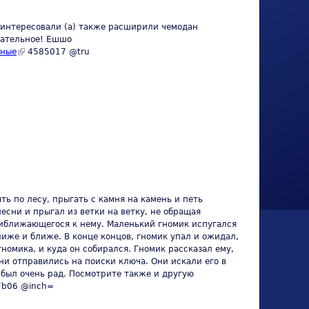
ы интересовали (а) также расширили чемодан
кательное! Ешшо
сные
(link is external)
4585017 @tru
ь по лесу, прыгать с камня на камень и петь
есни и прыгал из ветки на ветку, не обращая
приближающегося к нему. Маленький гномик испугался
лиже и ближе. В конце концов, гномик упал и ожидал,
гномика, и куда он собирался. Гномик рассказал ему,
ни отправились на поиски ключа. Они искали его в
к был очень рад. Посмотрите также и другую
 external)
b06 @inch=