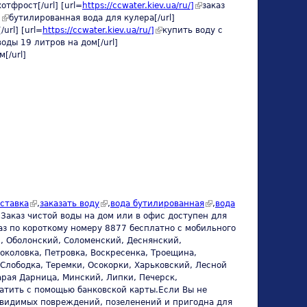
отфрост[/url] [url=
https://ccwater.kiev.ua/ru/]
(link is
external)
заказ
]
(link is external)
бутилированная вода для кулера[/url]
external)
url] [url=
https://ccwater.kiev.ua/ru/]
(link is external)
купить воду с
xternal)
воды 19 литров на дом[/url]
[/url]
ernal)
(link is external)
(link is external)
(link is
оставка
,
заказать воду
,
вода бутилированная
,
вода
external)
.Заказ чистой воды на дом или в офис доступен для
аз по короткому номеру 8877 бесплатно с мобильного
, Оболонский, Соломенский, Деснянский,
околовка, Петровка, Воскресенка, Троещина,
Слободка, Теремки, Осокорки, Харьковский, Лесной
арая Дарница, Минский, Липки, Печерск,
латить с помощью банковской карты.Если Вы не
т видимых повреждений, позеленений и пригодна для