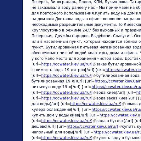
Печерск, Виноградарь, Подол, КПИ, Лукьяновка, Тата
не заказывали воду ранее у нас - Мы принимаем на о
для повторного использования.Купить воду на дом ил
на дом или Доставка воды в офис - основное направл
необходимые разрешительные документы.По Киевской 
круглосуточно в режиме 24/7 без выходных и праздни
Печерская, Дружбы народов, Выдубичи, Славутич, Осо
или в населенный пункт, который находится вблизи о
пункт. Бутилированная питьевая негазированная вода
обеспечивает чистой водой квартиры, дома и офисы. Ч
у кого мало места для хранения чистой воды. Доставк
[url=
https://ccwater.kiev.ua/ru/]
(link is external)
заказ бутилированной 
стоимость воды 19 литров[/url] [url=
https://ccwater.kie
[url=
https://ccwater.kiev.ua/ru/]
(link is external)
бутилированная вода н
бутилированная 19 л[/url] [url=
https://ccwater.kiev.ua/r
питьевую воду 19 л[/url] [url=
https://ccwater.kiev.ua/ru
[url=
https://ccwater.kiev.ua/ru/]
(link is external)
вода киев[/url] [url=
ht
[url=
https://ccwater.kiev.ua/ru/]
(link is external)
вода заказ киев[/url] [
для воды[/url] [url=
https://ccwater.kiev.ua/ru/]
(link is ex
помпа д
кулера охлаждения[/url] [url=
https://ccwater.kiev.ua/ru
купить дом у воды киев[/url] [url=
https://ccwater.kiev.u
[url=
https://ccwater.kiev.ua/ru/]
(link is external)
вода в бутлях[/url] [ur
дешево[/url] [url=
https://ccwater.kiev.ua/ru/]
(link is exte
купить ку
напольный для воды[/url] [url=
https://ccwater.kiev.ua/r
[url=
https://ccwater.kiev.ua/ru/]
(link is external)
купить воду в бутылках