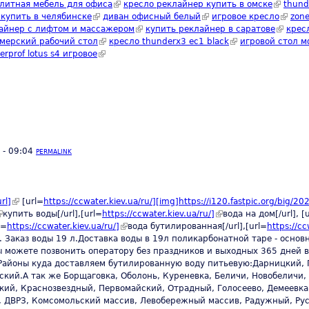
k is external)
литная мебель для офиса
(link is external)
кресло реклайнер купить в омске
(link is 
thund
купить в челябинске
(link is external)
диван офисный белый
(link is external)
игровое кресло
(link i
zone
)
айнер с лифтом и массажером
(link is external)
купить реклайнер в саратове
(link is 
крес
s external)
мерский рабочий стол
(link is external)
кресло thunderx3 ec1 black
(link is external)
игровой стол 
rprof lotus s4 игровое
(link is external)
 - 09:04
PERMALINK
rl]
(link is external)
[url=
https://ccwater.kiev.ua/ru/][img]https://i120.fastpic.org/big/20
link is external)
купить воды[/url],[url=
https://ccwater.kiev.ua/ru/]
(link is external)
вода на дом[/url], [
l=
https://ccwater.kiev.ua/ru/]
(link is external)
вода бутилированная[/url],[url=
https://cc
]. Заказ воды 19 л.Доставка воды в 19л поликарбонатной таре - осно
 можете позвонить оператору без праздников и выходных 365 дней в 
Районы куда доставляем бутилированную воду питьевую:Дарницкий, 
ий.А так же Борщаговка, Оболонь, Куреневка, Беличи, Новобеличи, 
кий, Краснозвездный, Первомайский, Отрадный, Голосеево, Демеевка,
, ДВРЗ, Комсомольский массив, Левобережный массив, Радужный, Рус