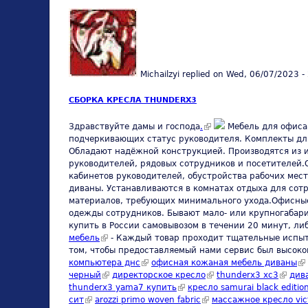
Michailzyi
replied on
Wed, 06/07/2023 -
СБОРКА КРЕСЛА THUNDERX3
(link is external)
Здравствуйте дамы и господа
.
Мебель для офиса.
подчеркивающих статус руководителя. Комплекты дл
Обладают надёжной конструкцией. Производятся из 
руководителей, рядовых сотрудников и посетителей
кабинетов руководителей, обустройства рабочих ме
диваны. Устанавливаются в комнатах отдыха для сот
материалов, требующих минимального ухода.Офисные
одежды сотрудников. Бывают мало- или крупногабари
купить в России самовывозом в течении 20 минут, либ
мебель
(link is external)
- Каждый товар проходит тщательные испыта
том, чтобы предоставляемый нами сервис был высоког
компьютера днс
(link is external)
офисная кожаная мебель диваны
(l
черный
(link is external)
директорское кресло
(link is external)
thunderx3 xc3
(link i
див
thunderx3 yama7 купить
(link is external)
кресло samurai black editi
сит
(link is external)
arozzi primo woven fabric
(link is external)
массажное кресло vict