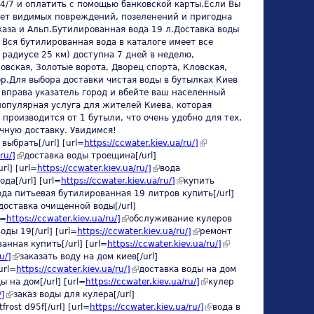
24/7 и оплатить с помощью банковской карты.Если Вы
меет видимых повреждений, позеленений и пригодна
каза и Альп.Бутилированная вода 19 л.Доставка воды
 Вся бутилированная вода в каталоге имеет все
радиусе 25 км) доступна 7 дней в неделю,
овская, Золотые ворота, Дворец спорта, Кловская,
р.Для выбора доставки чистая воды в бутылках Киев
 вправа указатель город и вбейте ваш населенный
 популярная услуга для жителей Киева, которая
 производится от 1 бутыли, что очень удобно для тех,
очную доставку. Увидимся!
выбрать[/url] [url=
https://ccwater.kiev.ua/ru/]
(link is
ru/]
(link is external)
доставка воды троещина[/url]
external)
rl] [url=
https://ccwater.kiev.ua/ru/]
(link is external)
вода
k is external)
ода[/url] [url=
https://ccwater.kiev.ua/ru/]
(link is external)
купить
k is external)
ода питьевая бутилированная 19 литров купить[/url]
ink is external)
доставка очищенной воды[/url]
l=
https://ccwater.kiev.ua/ru/]
(link is external)
обслуживание кулеров
l)
оды 19[/url] [url=
https://ccwater.kiev.ua/ru/]
(link is external)
ремонт
анная купить[/url] [url=
https://ccwater.kiev.ua/ru/]
(link is
u/]
(link is external)
заказать воду на дом киев[/url]
external)
url=
https://ccwater.kiev.ua/ru/]
(link is external)
доставка воды на дом
 на дом[/url] [url=
https://ccwater.kiev.ua/ru/]
(link is
кулер
/]
(link is external)
заказ воды для кулера[/url]
external)
rost d95f[/url] [url=
https://ccwater.kiev.ua/ru/]
(link is
вода в