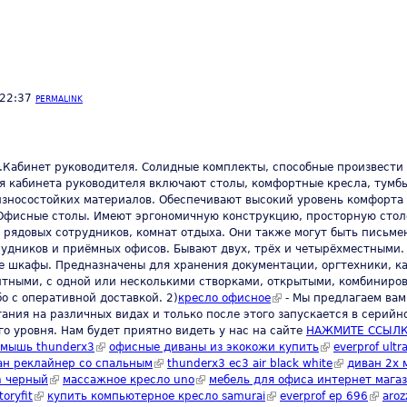
 22:37
PERMALINK
Кабинет руководителя. Солидные комплекты, способные произвести 
я кабинета руководителя включают столы, комфортные кресла, тумб
износостойких материалов. Обеспечивают высокий уровень комфорта
.Офисные столы. Имеют эргономичную конструкцию, просторную стол
ст рядовых сотрудников, комнат отдыха. Они также могут быть пис
рудников и приёмных офисов. Бывают двух, трёх и четырёхместными.
 шкафы. Предназначены для хранения документации, оргтехники, к
тными, с одной или несколькими створками, открытыми, комбинирован
о c оперативной доставкой. 2)
кресло офисное
(link is external)
- Мы предлагаем вам
ния на различных видах и только после этого запускается в серийно
о уровня. Нам будет приятно видеть у нас на сайте
НАЖМИТЕ ССЫЛ
ink is external)
мышь thunderx3
(link is external)
офисные диваны из экокожи купить
(link is external)
everprof ultra
s external)
ан реклайнер со спальным
(link is external)
thunderx3 ec3 air black white
(link is extern
диван 2х
on черный
(link is external)
массажное кресло uno
(link is external)
мебель для офиса интернет мага
oryfit
(link is external)
купить компьютерное кресло samurai
(link is external)
everprof ep 696
(link i
aroz