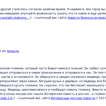
и другой стряслись согласен крайнее время. Я надеемся, яко город в
имо-невидимо упускайте возможность узнать что-то новое и еще увле
-saytakh-stateyno...
(link is external)
- ссылочный вес сайта
Новости брянска интере
5:44
PERMALINK
еселом гномике, который часто бывал немного пьяным. Он любил гулят
ешил отправиться в новое приключение и отправился в лес. Он пел п
к шагов и остановился. Он обернулся и увидел огромного медведя, 
ерепрыгивал через камни, бегущие ручьи и деревья, но медведь все б
обирался кусать гномика. Он спросил, что так беспокоит маленького 
ицу. Медведь заинтересовался и пообещал помочь гномику. Вместе о
Но в конце концов они нашли Интересная новость в россии , и гноми
e-web-2-0
(link is external)
- ссылочный вес сайта
Интересные детские новости
(link is
5017