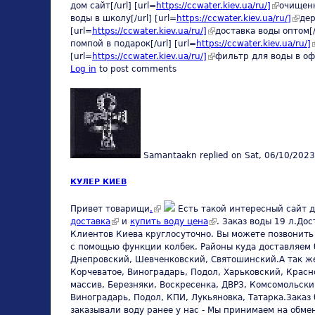
дом сайт[/url] [url=
https://ccwater.kiev.ua/ru/]
(link is ex
очищенн
воды в школу[/url] [url=
https://ccwater.kiev.ua/ru/]
(link 
дер
[url=
https://ccwater.kiev.ua/ru/]
(link is external)
доставка воды оптом[/u
помпой в подарок[/url] [url=
https://ccwater.kiev.ua/ru/]
(
[url=
https://ccwater.kiev.ua/ru/]
(link is external)
фильтр для воды в офи
Log in
to post comments
Samantaakn
replied on
Sat, 06/10/2023
КУЛЕР КИЕВ
(link is external)
Привет товарищи
.
Есть такой интересный сайт д
доставка
(link is external)
и
купить воду цена
(link is external)
. Заказ воды 19 л.До
Клиентов Киева круглосуточно. Вы можете позвонить 
с помощью функции колбек. Районы куда доставляем 
Днепровский, Шевченковский, Святошинский.А так же 
Корчеватое, Виноградарь, Подол, Харьковский, Красн
массив, Березняки, Воскресенка, ДВРЗ, Комсомольски
Виноградарь, Подол, КПИ, Лукьяновка, Татарка.Заказ
заказывали воду ранее у нас - Мы принимаем на обм