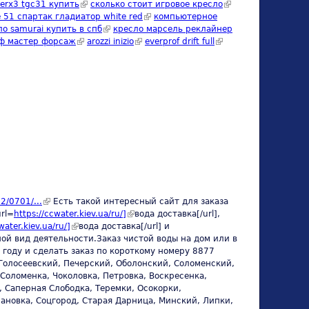
external)
erx3 tgc31 купить
(link is external)
сколько стоит игровое кресло
(link is
s external)
 51 спартак гладиатор white red
(link is external)
компьютерное
external)
external)
ло samurai купить в спб
(link is external)
кресло марсель реклайнер
мф мастер форсаж
(link is external)
arozzi inizio
(link is external)
everprof drift full
(link is
external)
22/0701/...
(link is external)
Есть такой интересный сайт для заказа
url=
https://ccwater.kiev.ua/ru/]
(link is external)
вода доставка[/url],
water.kiev.ua/ru/]
(link is external)
вода доставка[/url] и
вной вид деятельности.Заказ чистой воды на дом или в
году и сделать заказ по короткому номеру 8877
Голосеевский, Печерский, Оболонский, Соломенский,
Соломенка, Чоколовка, Петровка, Воскресенка,
 Саперная Слободка, Теремки, Осокорки,
ановка, Соцгород, Старая Дарница, Минский, Липки,