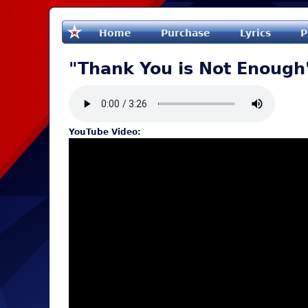
Home
Purchase
Lyrics
P
"Thank You is Not Enough
YouTube Video: