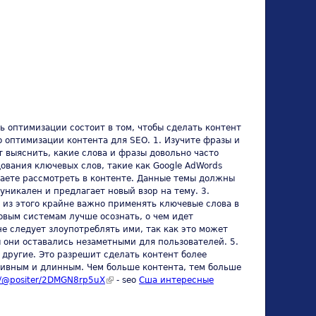
ь оптимизации состоит в том, чтобы сделать контент
 оптимизации контента для SEO. 1. Изучите фразы и
т выяснить, какие слова и фразы довольно часто
вания ключевых слов, такие как Google AdWords
елаете рассмотреть в контенте. Данные темы должны
никален и предлагает новый взор на тему. 3.
я из этого крайне важно применять ключевые слова в
овым системам лучше осознать, о чем идет
не следует злоупотреблять ими, так как это может
ы они оставались незаметными для пользователей. 5.
другие. Это разрешит сделать контент более
тивным и длинным. Чем больше контента, тем больше
.in/@positer/2DMGN8rp5uX
(link is external)
- seo
Сша интересные