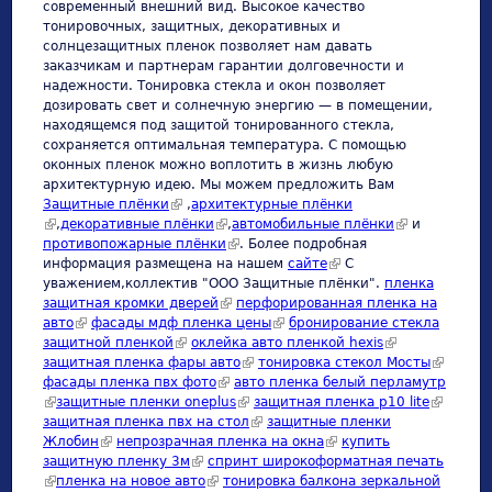
современный внешний вид. Высокое качество
тонировочных, защитных, декоративных и
солнцезащитных пленок позволяет нам давать
заказчикам и партнерам гарантии долговечности и
надежности. Тонировка стекла и окон позволяет
дозировать свет и солнечную энергию — в помещении,
находящемся под защитой тонированного стекла,
сохраняется оптимальная температура. С помощью
оконных пленок можно воплотить в жизнь любую
архитектурную идею. Мы можем предложить Вам
Защитные плёнки
(link is external)
,
архитектурные плёнки
(link is external)
,
декоративные плёнки
(link is external)
,
автомобильные плёнки
(link is
и
противопожарные плёнки
(link is external)
. Более подробная
external)
информация размещена на нашем
сайте
(link is external)
С
уважением,коллектив "ООО Защитные плёнки".
пленка
защитная кромки дверей
(link is external)
перфорированная пленка на
авто
(link is external)
фасады мдф пленка цены
(link is external)
бронирование стекла
защитной пленкой
(link is external)
оклейка авто пленкой hexis
(link is external)
защитная пленка фары авто
(link is external)
тонировка стекол Мосты
(link is
фасады пленка пвх фото
(link is external)
авто пленка белый перламутр
external)
(link is external)
защитные пленки oneplus
(link is external)
защитная пленка p10 lite
(link is
защитная пленка пвх на стол
(link is external)
защитные пленки
external)
Жлобин
(link is external)
непрозрачная пленка на окна
(link is external)
купить
защитную пленку 3м
(link is external)
спринт широкоформатная печать
(link is external)
пленка на новое авто
(link is external)
тонировка балкона зеркальной