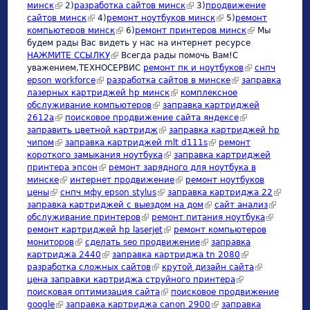
минск
(link is external)
2)
разработка сайтов минск
(link is external)
3)
продвижение
сайтов минск
(link is external)
4)
ремонт ноутбуков минск
(link is external)
5)
ремонт
компьютеров минск
(link is external)
6)
ремонт принтеров минск
(link is
Мы
будем рады Вас видеть у нас на интернет ресурсе
external)
НАЖМИТЕ ССЫЛКУ
(link is external)
Всегда рады помочь Вам!С
уважением,ТЕХНОСЕРВИC
ремонт пк и ноутбуков
(link is
снпч
epson workforce
(link is external)
разработка сайтов в минске
(link is external)
заправка
external)
лазерных картриджей hp минск
(link is external)
комплексное
обслуживание компьютеров
(link is external)
заправка картриджей
2612а
(link is external)
поисковое продвижение сайта яндексе
(link is external)
заправить цветной картридж
(link is external)
заправка картриджей hp
чипом
(link is external)
заправка картриджей mlt d111s
(link is external)
ремонт
короткого замыкания ноутбука
(link is external)
заправка картриджей
принтера эпсон
(link is external)
ремонт зарядного для ноутбука в
минске
(link is external)
интернет продвижение
(link is external)
ремонт ноутбуков
цены
(link is external)
снпч мфу epson stylus
(link is external)
заправка картриджа 22
(link is
заправка картриджей с выездом на дом
(link is external)
сайт анализ
(link is
external)
обслуживание принтеров
(link is external)
ремонт питания ноутбука
(link is
external)
ремонт картриджей hp laserjet
(link is external)
ремонт компьютеров
external)
мониторов
(link is external)
сделать seo продвижение
(link is external)
заправка
картриджа 2440
(link is external)
заправка картриджа tn 2080
(link is external)
разработка сложных сайтов
(link is external)
крутой дизайн сайта
(link is
цена заправки картриджа струйного принтера
(link is external)
external)
поисковая оптимизация сайта
(link is external)
поисковое продвижение
google
(link is external)
заправка картриджа canon 2900
(link is external)
заправка