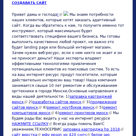
СОЗДАВАТЬ САЙТ
(link is external)
Привет дамы и господа
!
Мы знаем потребности
наших клиентов, которые хотят заказать адаптивный
сайт. Когда вы обратитесь к нам, то получите именно тот
инструмент, который максимально будет
соответствовать специфике вашего бизнеса. Мы готовы
выполнить качественно любой проект, не важно это
будет landing page или большой интернет магазин.
Зачем нужен веб-ресурс, если о нем никто не знает и он
не приносит деньги? Наши эксперты владеют
эффективными технологиями привлечения
потенциальных клиентов из поисковых систем. То есть
на ваш интернет-ресурс придут посетители, которым
действительно интересен ваш товар! Наша компания
занимается свыше 10 лет ремонтом и обслуживанием
оргтехники в городе Минске.Основные направления и
виды нашей деятельности: 1)
заправка картриджей
минск
(link is external)
2)
разработка сайтов минск
(link is external)
3)
продвижение
сайтов минск
(link is external)
4)
ремонт ноутбуков минск
(link is external)
5)
ремонт
компьютеров минск
(link is external)
6)
ремонт принтеров минск
(link is
Мы
будем рады Вас видеть у нас на интернет ресурсе
external)
НАЖМИТЕ ССЫЛКУ
(link is external)
Всегда рады помочь Вам!С
уважением,ТЕХНОСЕРВИC
заправка картриджа hp 1018
(link is
сайт верстка
(link is external)
мфу epson xp 420 снпч
(link is external)
белое seo
external