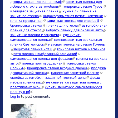
декоративная пленка на шкаф
(link is external)
защитная пленка для
лобового стекла автомобиля
(link is external)
тонировка стекол Туров
(link is
клеящаяся защитная пленка
(link is external)
нужна ли пленка на
external)
защитное стекло
(link is external)
широкоформатная печать картинки
(link is
пленка прозрачная
(link is external)
защитная пленка для oneplus 5
(link is
external)
бронировка стекол
(link is external)
пленка для стекла
(link is external)
автомобильная
external)
пленка для стекол
(link is external)
выбрать пленку для оклейки авто
(link is
защитные пленки Ивацевичи
(link is external)
где купить
external)
самоклеющаяся пленка
(link is external)
солнцезащитная зеркальная
пленка Светлогорск
(link is external)
матовая пленка на стекло Гомель
(link is external)
защитная пленка нот 8
(link is external)
тонировка витрин магазинов
(link is external)
авто пленка шлифованный алюминий
(link is external)
самоклеющаяся пленка для фасадов
(link is external)
пленка на зеркала
авто
(link is external)
пленка противоударная
(link is external)
тонировка стекол
Слоним
(link is external)
бронировка стекол входных дверей
(link is external)
продажа
декоративной пленки
(link is external)
нанесение защитной пленки
(link is
оклейка автомобиля защитной пленкой цена
(link is external)
фасад
external)
мебель пленка пвх
(link is external)
не снимается защитная пленка с
пластиковых окон
(link is external)
купить защитную самоклеящуюся
пленку в рб
(link is external)
Log in
to post comments