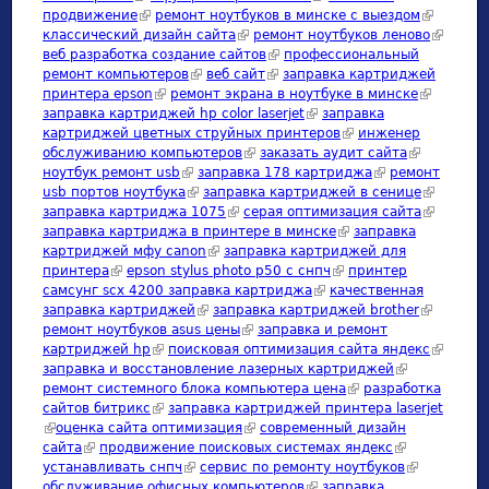
продвижение
(link is external)
ремонт ноутбуков в минске с выездом
(link is
классический дизайн сайта
(link is external)
ремонт ноутбуков леново
external)
(link is
веб разработка создание сайтов
(link is external)
профессиональный
external)
ремонт компьютеров
(link is external)
веб сайт
(link is external)
заправка картриджей
принтера epson
(link is external)
ремонт экрана в ноутбуке в минске
(link is
заправка картриджей hp color laserjet
(link is external)
заправка
external)
картриджей цветных струйных принтеров
(link is external)
инженер
обслуживанию компьютеров
(link is external)
заказать аудит сайта
(link is
ноутбук ремонт usb
(link is external)
заправка 178 картриджа
(link is external)
ремонт
external)
usb портов ноутбука
(link is external)
заправка картриджей в сенице
(link is
заправка картриджа 1075
(link is external)
серая оптимизация сайта
external)
(link is
заправка картриджа в принтере в минске
(link is external)
заправка
external)
картриджей мфу canon
(link is external)
заправка картриджей для
принтера
(link is external)
epson stylus photo p50 с снпч
(link is external)
принтер
самсунг scx 4200 заправка картриджа
(link is external)
качественная
заправка картриджей
(link is external)
заправка картриджей brother
(link is
ремонт ноутбуков asus цены
(link is external)
заправка и ремонт
external)
картриджей hp
(link is external)
поисковая оптимизация сайта яндекс
(link is
заправка и восстановление лазерных картриджей
(link is
external)
ремонт системного блока компьютера цена
(link is external)
разработка
external)
сайтов битрикс
(link is external)
заправка картриджей принтера laserjet
(link is external)
оценка сайта оптимизация
(link is external)
современный дизайн
сайта
(link is external)
продвижение поисковых системах яндекс
(link is
устанавливать снпч
(link is external)
сервис по ремонту ноутбуков
external)
(link is
обслуживание офисных компьютеров
(link is external)
заправка
external)