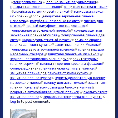
(link is external)
тонировка минск
(link is external)
пленка защитная укрывочная
(link is
прозрачная пленка на стекло
(link is external)
защитная пленка от пыли
external)
(link is external)
оклейка авто виниловой пленкой
(link is external)
тонировка стекол
Осиповичи
(link is external)
солнцезащитная зеркальная пленка
Свислочь
(link is external)
камуфляжная пленка на авто
(link is external)
пленка для
стекла
(link is external)
черный камуфляж пленка для авто
(link is external)
тонирование атермальной пленкой
(link is external)
солнцезащитная
зеркальная пленка Могилёв
(link is external)
тонировочная пленка для
авто
(link is external)
широкоформатная 3d печать
(link is external)
самоклеющаяся
пленка для окон купить
(link is external)
защитные пленки Мядель
(link is
тонировка авто атермальной пленкой
(link is external)
пленка пвх для
external)
мебельных фасадов
(link is external)
защитная пленка на ми макс 3
(link is
зеркальная тонировка окон в доме
(link is external)
архитектурные
external)
пленки серии r
(link is external)
пленка гидро для кровли и фасадов
(link is
солнцезащитная пленка на окна купить в минске
(link is
external)
защитная пленка для ремонта от пыли купить
(link is external)
external)
защитная пленка кузова
(link is external)
купить декоративную пленку
на зеркало минск
(link is external)
пленку для авто гомель
(link is external)
защитные
пленки Гомель
(link is external)
тонировка для балкона купить
(link is external)
покрытие автомобиля защитной пленкой
(link is external)
сколько стоит
защитная пленка
(link is external)
зеркальная тонировка окон купить
(link is
Log in
to post comments
external)