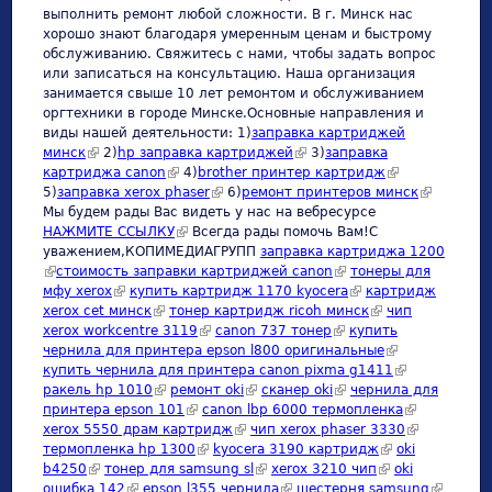
выполнить ремонт любой сложности. В г. Минск нас
хорошо знают благодаря умеренным ценам и быстрому
обслуживанию. Свяжитесь с нами, чтобы задать вопрос
или записаться на консультацию. Наша организация
занимается свыше 10 лет ремонтом и обслуживанием
оргтехники в городе Минске.Основные направления и
виды нашей деятельности: 1)
заправка картриджей
минск
(link is external)
2)
hp заправка картриджей
(link is external)
3)
заправка
картриджа canon
(link is external)
4)
brother принтер картридж
(link is external)
5)
заправка xerox phaser
(link is external)
6)
ремонт принтеров минск
(link is
Мы будем рады Вас видеть у нас на вебресурсе
external)
НАЖМИТЕ ССЫЛКУ
(link is external)
Всегда рады помочь Вам!С
уважением,КОПИМЕДИАГРУПП
заправка картриджа 1200
(link is external)
стоимость заправки картриджей canon
(link is external)
тонеры для
мфу xerox
(link is external)
купить картридж 1170 kyocera
(link is external)
картридж
xerox cet минск
(link is external)
тонер картридж ricoh минск
(link is external)
чип
xerox workcentre 3119
(link is external)
canon 737 тонер
(link is external)
купить
чернила для принтера epson l800 оригинальные
(link is external)
купить чернила для принтера canon pixma g1411
(link is
ракель hp 1010
(link is external)
ремонт oki
(link is external)
сканер oki
(link is external)
чернила для
external)
принтера epson 101
(link is external)
canon lbp 6000 термопленка
(link is
xerox 5550 драм картридж
(link is external)
чип xerox phaser 3330
external)
(link is
термопленка hp 1300
(link is external)
kyocera 3190 картридж
(link is external)
oki
external)
b4250
(link is external)
тонер для samsung sl
(link is external)
xerox 3210 чип
(link is external)
oki
ошибка 142
(link is external)
epson l355 чернила
(link is external)
шестерня samsung
(link is