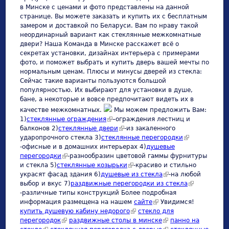
в Минске с ценами и фото представлены на данной
странице. Вы можете заказать и купить их с бесплатным
замером и доставкой по Беларуси. Вам по нраву такой
неординарный вариант как стеклянные межкомнатные
двери? Наша Команда в Минске расскажет всё о
секретах установки, дизайнах интерьера с примерами
фото, и поможет выбрать и купить дверь вашей мечты по
нормальным ценам. Плюсы и минусы дверей из стекла:
Сейчас такие варианты пользуются большой
популярностью. Их выбирают для установки в душе,
бане, а некоторые и вовсе предпочитают видеть их в
качестве межкомнатных.
Мы можем предложить Вам:
1)
стеклянные ограждения
(link is external)
–ограждения лестниц и
балконов 2)
стеклянные двери
(link is external)
-из закаленного
ударопрочного стекла 3)
cтеклянные перегородки
(link is
-офисные и в домашних интерьерах 4)
душевые
external)
перегородки
(link is external)
-разнообразин цветовой гаммы фурнитуры
и стекла 5)
стеклянные козырьки
(link is external)
-красиво и стильно
украсят фасад здания 6)
душевые из стекла
(link is external)
-на любой
выбор и вкус 7)
раздвижные перегородки из стекла
(link is
-различные типы конструкций Более подробная
external)
информация размещена на нашем
сайте
(link is external)
Увидимся!
купить душевую кабину недорого
(link is external)
стекло для
перегородок
(link is external)
раздвижные столы в минске
(link is external)
панно на