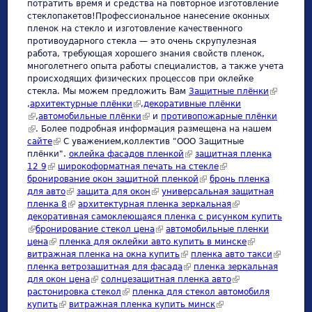
потратить время и средства на повторное изготовление
стеклопакетов!Профессиональное нанесение оконных
пленок на стекло и изготовление качественного
противоударного стекла — это очень скрупулезная
работа, требующая хорошего знания свойств пленок,
многолетнего опыта работы специалистов, а также учета
происходящих физических процессов при оклейке
стекла. Мы можем предложить Вам
Защитные плёнки
(link is
,
архитектурные плёнки
(link is external)
,
декоративные плёнки
external)
(link is external)
,
автомобильные плёнки
(link is external)
и
противопожарные плёнки
(link is external)
. Более подробная информация размещена на нашем
сайте
(link is external)
С уважением,коллектив "ООО Защитные
плёнки".
оклейка фасадов пленкой
(link is external)
защитная пленка
12 9
(link is external)
широкоформатная печать на стекле
(link is external)
бронирование окон защитной пленкой
(link is external)
бронь пленка
для авто
(link is external)
защита для окон
(link is external)
универсальная защитная
пленка 8
(link is external)
архитектурная пленка зеркальная
(link is external)
декоративная самоклеющаяся пленка с рисунком купить
(link is external)
бронирование стекол цена
(link is external)
автомобильные пленки
цена
(link is external)
пленка для оклейки авто купить в минске
(link is
витражная пленка на окна купить
(link is external)
пленка авто такси
external)
(link is
пленка ветрозащитная для фасада
(link is external)
пленка зеркальная
external)
для окон цена
(link is external)
солнцезащитная пленка авто
(link is external)
растонировка стекол
(link is external)
пленка для стекол автомобиля
купить
(link is external)
витражная пленка купить минск
(link is external)