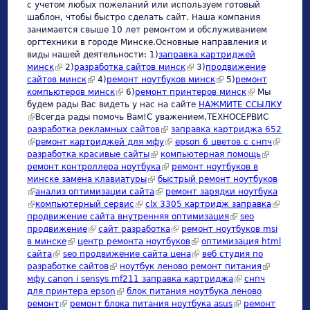
с учетом любых пожеланий или используем готовый
шаблон, чтобы быстро сделать сайт. Наша компания
занимается свыше 10 лет ремонтом и обслуживанием
оргтехники в городе Минске.Основные направления и
виды нашей деятельности: 1)
заправка картриджей
минск
(link is external)
2)
разработка сайтов минск
(link is external)
3)
продвижение
сайтов минск
(link is external)
4)
ремонт ноутбуков минск
(link is external)
5)
ремонт
компьютеров минск
(link is external)
6)
ремонт принтеров минск
(link is
Мы
будем рады Вас видеть у нас на сайте
НАЖМИТЕ ССЫЛКУ
external)
(link is external)
Всегда рады помочь Вам!С уважением,ТЕХНОСЕРВИC
разработка рекламных сайтов
(link is external)
заправка картриджа 652
(link is external)
ремонт картриджей для мфу
(link is external)
epson 6 цветов с снпч
(link is
разработка красивые сайты
(link is external)
компьютерная помощь
(link is
external)
ремонт контроллера ноутбука
(link is external)
ремонт ноутбуков в
external)
минске замена клавиатуры
(link is external)
быстрый ремонт ноутбуков
(link is external)
анализ оптимизации сайта
(link is external)
ремонт зарядки ноутбука
(link is external)
компьютерный сервис
(link is external)
clx 3305 картридж заправка
(link is
продвижение сайта внутренняя оптимизация
(link is external)
seo
external)
продвижение
(link is external)
сайт разработка
(link is external)
ремонт ноутбуков msi
в минске
(link is external)
центр ремонта ноутбуков
(link is external)
оптимизация html
сайта
(link is external)
seo продвижение сайта цена
(link is external)
веб студия по
разработке сайтов
(link is external)
ноутбук леново ремонт питания
(link is
мфу canon i sensys mf211 заправка картриджа
(link is external)
снпч
external)
для принтера epson
(link is external)
блок питания ноутбука леново
ремонт
(link is external)
ремонт блока питания ноутбука asus
(link is external)
ремонт