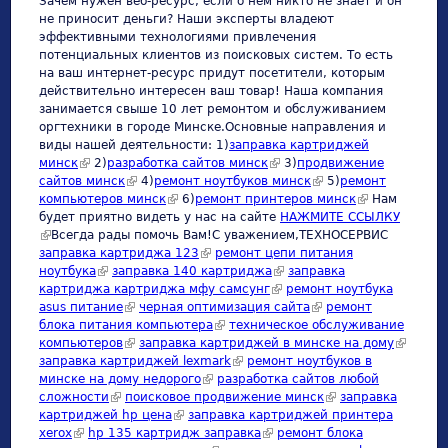
Зачем нужен веб-ресурс, если о нем никто не знает и он
не приносит деньги? Наши эксперты владеют
эффективными технологиями привлечения
потенциальных клиентов из поисковых систем. То есть
на ваш интернет-ресурс придут посетители, которым
действительно интересен ваш товар! Наша компания
занимается свыше 10 лет ремонтом и обслуживанием
оргтехники в городе Минске.Основные направления и
виды нашей деятельности: 1)
заправка картриджей
минск
(link is external)
2)
разработка сайтов минск
(link is external)
3)
продвижение
сайтов минск
(link is external)
4)
ремонт ноутбуков минск
(link is external)
5)
ремонт
компьютеров минск
(link is external)
6)
ремонт принтеров минск
(link is
Нам
будет приятно видеть у нас на сайте
НАЖМИТЕ ССЫЛКУ
external)
(link is external)
Всегда рады помочь Вам!С уважением,ТЕХНОСЕРВИC
заправка картриджа 123
(link is external)
ремонт цепи питания
ноутбука
(link is external)
заправка 140 картриджа
(link is external)
заправка
картриджа картриджа мфу самсунг
(link is external)
ремонт ноутбука
asus питание
(link is external)
черная оптимизация сайта
(link is external)
ремонт
блока питания компьютера
(link is external)
техническое обслуживание
компьютеров
(link is external)
заправка картриджей в минске на дому
(link is
заправка картриджей lexmark
(link is external)
ремонт ноутбуков в
external)
минске на дому недорого
(link is external)
разработка сайтов любой
сложности
(link is external)
поисковое продвижение минск
(link is external)
заправка
картриджей hp цена
(link is external)
заправка картриджей принтера
xerox
(link is external)
hp 135 картридж заправка
(link is external)
ремонт блока