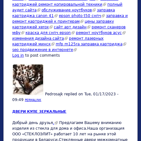
картриджей ремонт копировальной техники
(link is external)
полный
аудит сайта
(link is external)
обслуживание ноутбуков
(link is external)
заправка
картриджа canon 41
(link is external)
epson photo t50 снпч
(link is external)
заправка и
ремонт картриджей к принтерам
(link is external)
цены заправку
картриджей xerox
(link is external)
сайт арт дизайн
(link is external)
ремонт сканеров
мфу
(link is external)
краска для снпч epson
(link is external)
ремонт ноутбуков асус
(link is
изменения дизайна сайта
(link is external)
ремонт лазерных
external)
картриджей минск
(link is external)
mfp m125ra заправка картриджа
(link is
seo продвижение в интернете
(link is external)
external)
Log in
to post comments
Pedrosajk
replied on
Tue, 01/17/2023 -
09:49
PERMALINK
ДВЕРИ КУПЕ ЗЕРКАЛЬНЫЕ
Добрый день друзья
.
(link is external)
Предлагаем Вашему вниманию
изделия из стекла для дома и офиса.Наша организация
ООО «СТЕКЛОЭЛИТ» работает 10 лет на рынке этой
продукции в Беларуси.Стеклянные двери межкомнатные