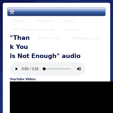
Jump to navigation
Home
Purchase
Lyrics
PBC Radio Interview
Contact
"Than
My Account
Shopping cart
k You
is Not Enough" audio
YouTube Video: