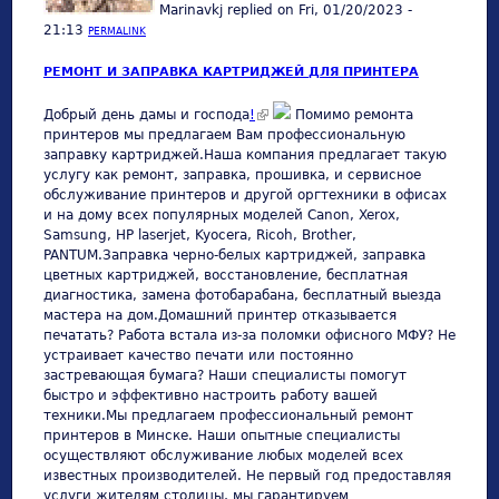
Marinavkj
replied on
Fri, 01/20/2023 -
21:13
PERMALINK
РЕМОНТ И ЗАПРАВКА КАРТРИДЖЕЙ ДЛЯ ПРИНТЕРА
(link is external)
Добрый день дамы и господа
!
Помимо ремонта
принтеров мы предлагаем Вам профессиональную
заправку картриджей.Наша компания предлагает такую
услугу как ремонт, заправка, прошивка, и сервисное
обслуживание принтеров и другой оргтехники в офисах
и на дому всех популярных моделей Canon, Xerox,
Samsung, HP laserjet, Kyocera, Ricoh, Brother,
PANTUM.Заправка черно-белых картриджей, заправка
цветных картриджей, восстановление, бесплатная
диагностика, замена фотобарабана, бесплатный выезда
мастера на дом.Домашний принтер отказывается
печатать? Работа встала из-за поломки офисного МФУ? Не
устраивает качество печати или постоянно
застревающая бумага? Наши специалисты помогут
быстро и эффективно настроить работу вашей
техники.Мы предлагаем профессиональный ремонт
принтеров в Минске. Наши опытные специалисты
осуществляют обслуживание любых моделей всех
известных производителей. Не первый год предоставляя
услуги жителям столицы, мы гарантируем