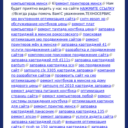
компьютеров минск
(link is external)
6)
ремонт принтеров минск
(link is
Нам
будет приятно видеть у нас на сайте
НАЖМИТЕ ССЫЛКУ
external)
(link is external)
Всегда рады помочь Вам!С уважением,ТЕХНОСЕРВИC
seo внутренняя оптимизация сайта
(link is external)
снпч epson xp
(link is
обслуживание ноутбуков цены
(link is external)
ремонт плат
external)
компьютера
(link is external)
ремонт тачпада ноутбука цена
(link is external)
заправка
картриджей в минске рокоссовского
(link is external)
поисковая
оптимизация seo продвижение сайтов
(link is external)
ремонт
принтеров мфу в минске
(link is external)
заправка картриджей 41
(link is
услуги продвижения сайта
(link is external)
разработка и продвижение
external)
сайтов
(link is external)
комплексное поисковое продвижение сайта
(link is
заправка картриджей mlt d111s
(link is external)
заправка картриджей
external)
pantum
(link is external)
заправка картриджа scx
(link is external)
seo продвижение
сайт
(link is external)
samsung clx 3305 картридж заправка
(link is external)
компания
по разработке сайтов
(link is external)
проверить сайт на сео
оптимизацию
(link is external)
ремонт ноутбуков в минске на дому
недорого цены
(link is external)
samsung ml 2010 картридж заправка
(link is
ремонт адаптера питания ноутбука
(link is external)
оптимизация
external)
страниц сайта
(link is external)
ремонт компьютеров любой
(link is external)
ремонт
системы охлаждения ноутбука
(link is external)
оптимизация картинок
для сайта
(link is external)
ремонт принтер минск
(link is external)
заправка
картриджей панасоник
(link is external)
заправка картриджа 135
(link is
ремонт эпсон
(link is external)
ремонт заправка
(link is external)
услуги аудита сайта
external)
(link is
заправка картриджей ricoh
(link is external)
внешняя оптимизация
external
сайта
(link is external)
ricoh sp 150 заправка картриджа
(link is external)
заправка