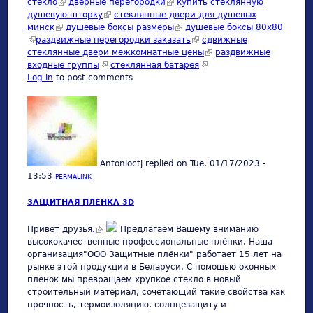
стекло
(link is external)
дверные перегородки
(link is external)
купить стеклянную
душевую шторку
(link is external)
стеклянные двери для душевых
минск
(link is external)
душевые боксы размеры
(link is external)
душевые боксы 80х80
(link is external)
раздвижные перегородки заказать
(link is external)
сдвижные
стеклянные двери межкомнатные цены
(link is external)
раздвижные
входные группы
(link is external)
стеклянная батарея
(link is external)
Log in
to post comments
Antonioctj
replied on
Tue, 01/17/2023 -
13:53
PERMALINK
ЗАЩИТНАЯ ПЛЕНКА 3D
(link is external)
Привет друзья
.
Предлагаем Вашему вниманию
высококачественные профессиональные плёнки. Наша
организация"ООО Защитные плёнки" работает 15 лет на
рынке этой продукции в Беларуси. С помощью оконных
пленок мы превращаем хрупкое стекло в новый
строительный материал, сочетающий такие свойства как
прочность, термоизоляцию, солнцезащиту и