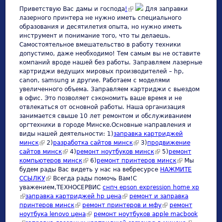
(link is external)
Приветствую Вас дамы и господа
!
Для заправки
лазерного принтера не нужно иметь специального
образования и десятилетия опыта, но нужно иметь
инструмент и понимание того, что ты делаешь.
Самостоятельное вмешательство в работу техники
допустимо, даже необходимо! Тем самым вы не оставите
компаний вроде нашей без работы. Заправляем лазерные
картриджи ведущих мировых производителей – hp,
canon, samsung и другие. Работаем с моделями
увеличенного объема. Заправляем картриджи с выездом
в офис. Это позволяет сэкономить ваше время и не
отвлекаться от основной работы. Наша организация
занимается свыше 10 лет ремонтом и обслуживанием
оргтехники в городе Минске.Основные направления и
виды нашей деятельности: 1)
заправка картриджей
минск
(link is external)
2)
разработка сайтов минск
(link is external)
3)
продвижение
сайтов минск
(link is external)
4)
ремонт ноутбуков минск
(link is external)
5)
ремонт
компьютеров минск
(link is external)
6)
ремонт принтеров минск
(link is
Мы
будем рады Вас видеть у нас на вебресурсе
НАЖМИТЕ
external)
ССЫЛКУ
(link is external)
Всегда рады помочь Вам!С
уважением,ТЕХНОСЕРВИC
снпч epson expression home xp
(link is external)
заправка картриджей hp цена
(link is external)
ремонт и заправка
принтеров минск
(link is external)
ремонт принтеров и мфу
(link is external)
ремонт
ноутбука lenovo цена
(link is external)
ремонт ноутбуков apple macbook