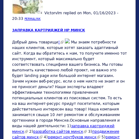
Victorvlm
replied on
Mon, 01/16/2023 -
20:33
PERMALINK
ЗАПРАВКА КАРТРИДЖЕЙ HP МИНСК
(link is external)
Добрый день товарищи
!
Мы знаем потребности
наших клиентов, которые хотят заказать адаптивный
сайт. Когда вы обратитесь к нам, то получите именно тот
инструмент, который максимально будет
соответствовать специфике вашего бизнеса. Мы готовы
выполнить качественно любой проект, не важно это
будет landing page или большой интернет магазин.
Зачем нужен веб-ресурс, если о нем никто не знает и он
не приносит деньги? Наши эксперты владеют
эффективными технологиями привлечения
потенциальных клиентов из поисковых систем. То есть
на ваш интернет-ресурс придут посетители, которым
действительно интересен ваш товар! Наша компания
занимается свыше 10 лет ремонтом и обслуживанием
оргтехники в городе Минске.Основные направления и
виды нашей деятельности: 1)
заправка картриджей
минск
(link is external)
2)
разработка сайтов минск
(link is external)
3)
продвижение
сайтов минск
(link is external)
4)
ремонт ноутбуков минск
(link is external)
5)
ремонт