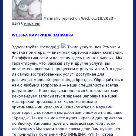
Marinafrv
replied on
Wed, 01/18/2023 -
04:36
PERMALINK
W1106A КАРТРИДЖ ЗАПРАВКА
(link is external)
Здравствуйте господа
!
Такие услуги, как Ремонт и
чистка принтера, — визитная карточка нашей компании.
По эффективности и качеству здесь нам нет равных. Мы
гарантируем, что, заказав эту и другие услуги, вы
останетесь довольны процессом и результатом.Это одна
из самых востребованных услуг, доступная для
различных моделей целого ряда брендов. Обращайтесь к
нам с любыми вопросами — наши специалисты всегда
рады помочь. Календарь заполняется быстро, поэтому
рекомендуем записываться заранее.Заправка в нашей
мастерской производится качественными и
оригинальными красками. Ознакомиться с марками
принтеров с которыми мы работаем , можете на вкладке
"Бренды".Также вы можете купить краски для принтера
по Звонку. Заправка идёт и с выездом мастера , если
необходимо.Мы знаем толк в своем деле.Вам нужно что-
то починить? Компания «КОПИМЕДИАГРУПП» готова