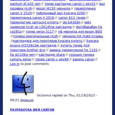
pantum dl 420 чип
(link is external)
тонер картридж canon c exv33
(link is
вал
external)
проявки ricoh
(link is external)
epson l4150 чернила
(link is external)
термопленка
external)
canon ir 2520
(link is external)
тефлоновый вал kyocera 4200
(link is external)
термопленка canon ir 2016
(link is external)
canon 613 тонер
(link is external)
термодатчик samsung купить
(link is external)
oki b430dn
(link is external)
мфу
лазерное ricoh sp c261sfnw картридж
(link is external)
фотобарабан hp
ce285a
(link is external)
тонер xerox 3117
(link is external)
уф чернила для epson l800
(link is external)
тонеры оригинальные ricoh
(link is external)
чернила ink mate отзывы
(link is external)
картриджи для принтеров kyocera купить
(link is external)
kyocera
ecosys m5526cdw картридж
(link is external)
купить тонер для
принтера brother dcp
(link is external)
замена термопленки hp 1102
(link is
hp w1106a чип
(link is external)
картридж sharp
(link is external)
сколько тонера
external)
сыпать xerox
(link is external)
тонер canon c exv40
(link is external)
ракель canon
(link is
Log in
to post comments
external)
Victormsl
replied on
Thu, 01/19/2023 -
09:21
PERMALINK
РАЗРАБОТКА WEB САЙТОВ