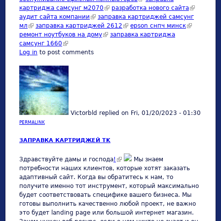
картриджа самсунг м2070
(link is external)
разработка нового сайта
(link is
аудит сайта компании
(link is external)
заправка картриджей самсунг
external)
мл
(link is external)
заправка картриджей 2612
(link is external)
epson снпч минск
(link is
ремонт ноутбуков на дому
(link is external)
заправка картриджа
external)
самсунг 1660
(link is external)
Log in
to post comments
Victorbld
replied on
Fri, 01/20/2023 - 01:30
PERMALINK
ЗАПРАВКА КАРТРИДЖЕЙ TK
(link is external)
Здравствуйте дамы и господа
!
Мы знаем
потребности наших клиентов, которые хотят заказать
адаптивный сайт. Когда вы обратитесь к нам, то
получите именно тот инструмент, который максимально
будет соответствовать специфике вашего бизнеса. Мы
готовы выполнить качественно любой проект, не важно
это будет landing page или большой интернет магазин.