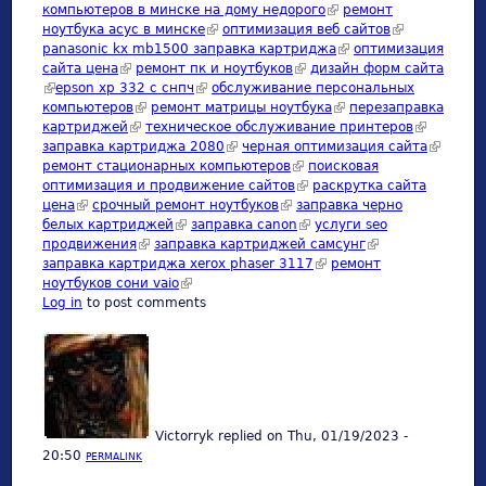
компьютеров в минске на дому недорого
(link is external)
ремонт
ноутбука асус в минске
(link is external)
оптимизация веб сайтов
(link is
panasonic kx mb1500 заправка картриджа
(link is external)
оптимизация
external)
сайта цена
(link is external)
ремонт пк и ноутбуков
(link is external)
дизайн форм сайта
(link is external)
epson xp 332 с снпч
(link is external)
обслуживание персональных
компьютеров
(link is external)
ремонт матрицы ноутбука
(link is external)
перезаправка
картриджей
(link is external)
техническое обслуживание принтеров
(link is
заправка картриджа 2080
(link is external)
черная оптимизация сайта
external)
(link is
ремонт стационарных компьютеров
(link is external)
поисковая
external)
оптимизация и продвижение сайтов
(link is external)
раскрутка сайта
цена
(link is external)
срочный ремонт ноутбуков
(link is external)
заправка черно
белых картриджей
(link is external)
заправка canon
(link is external)
услуги seo
продвижения
(link is external)
заправка картриджей самсунг
(link is external)
заправка картриджа xerox phaser 3117
(link is external)
ремонт
ноутбуков сони vaio
(link is external)
Log in
to post comments
Victorryk
replied on
Thu, 01/19/2023 -
20:50
PERMALINK