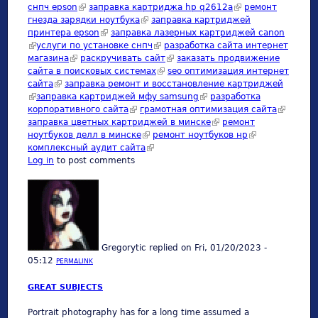
снпч epson
(link is external)
заправка картриджа hp q2612a
(link is external)
ремонт
гнезда зарядки ноутбука
(link is external)
заправка картриджей
принтера epson
(link is external)
заправка лазерных картриджей canon
(link is external)
услуги по установке снпч
(link is external)
разработка сайта интернет
магазина
(link is external)
раскручивать сайт
(link is external)
заказать продвижение
сайта в поисковых системах
(link is external)
seo оптимизация интернет
сайта
(link is external)
заправка ремонт и восстановление картриджей
(link is external)
заправка картриджей мфу samsung
(link is external)
разработка
корпоративного сайта
(link is external)
грамотная оптимизация сайта
(link is
заправка цветных картриджей в минске
(link is external)
ремонт
external)
ноутбуков делл в минске
(link is external)
ремонт ноутбуков нр
(link is external)
комплексный аудит сайта
(link is external)
Log in
to post comments
Gregorytic
replied on
Fri, 01/20/2023 -
05:12
PERMALINK
GREAT SUBJECTS
Portrait photography has for a long time assumed a