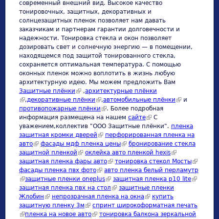
современный внешний вид. Высокое качество
тонировочных, защитных, декоративных и
солнцезащитных пленок позволяет нам давать
заказчикам и партнерам гарантии долговечности и
надежности. Тонировка стекла и окон позволяет
дозировать свет и солнечную энергию — в помещении,
находящемся под защитой тонированного стекла,
сохраняется оптимальная температура. С помощью
оконных пленок можно воплотить в жизнь любую
архитектурную идею. Мы можем предложить Вам
Защитные плёнки
(link is external)
,
архитектурные плёнки
(link is external)
,
декоративные плёнки
(link is external)
,
автомобильные плёнки
(link is
и
противопожарные плёнки
(link is external)
. Более подробная
external)
информация размещена на нашем
сайте
(link is external)
С
уважением,коллектив "ООО Защитные плёнки".
пленка
защитная кромки дверей
(link is external)
перфорированная пленка на
авто
(link is external)
фасады мдф пленка цены
(link is external)
бронирование стекла
защитной пленкой
(link is external)
оклейка авто пленкой hexis
(link is external)
защитная пленка фары авто
(link is external)
тонировка стекол Мосты
(link is
фасады пленка пвх фото
(link is external)
авто пленка белый перламутр
external)
(link is external)
защитные пленки oneplus
(link is external)
защитная пленка p10 lite
(link is
защитная пленка пвх на стол
(link is external)
защитные пленки
external)
Жлобин
(link is external)
непрозрачная пленка на окна
(link is external)
купить
защитную пленку 3м
(link is external)
спринт широкоформатная печать
(link is external)
пленка на новое авто
(link is external)
тонировка балкона зеркальной