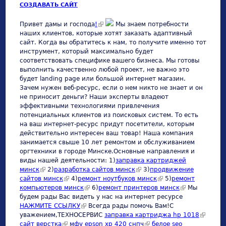
СОЗДАВАТЬ САЙТ
(link is external)
Привет дамы и господа
!
Мы знаем потребности
наших клиентов, которые хотят заказать адаптивный
сайт. Когда вы обратитесь к нам, то получите именно тот
инструмент, который максимально будет
соответствовать специфике вашего бизнеса. Мы готовы
выполнить качественно любой проект, не важно это
будет landing page или большой интернет магазин.
Зачем нужен веб-ресурс, если о нем никто не знает и он
не приносит деньги? Наши эксперты владеют
эффективными технологиями привлечения
потенциальных клиентов из поисковых систем. То есть
на ваш интернет-ресурс придут посетители, которым
действительно интересен ваш товар! Наша компания
занимается свыше 10 лет ремонтом и обслуживанием
оргтехники в городе Минске.Основные направления и
виды нашей деятельности: 1)
заправка картриджей
минск
(link is external)
2)
разработка сайтов минск
(link is external)
3)
продвижение
сайтов минск
(link is external)
4)
ремонт ноутбуков минск
(link is external)
5)
ремонт
компьютеров минск
(link is external)
6)
ремонт принтеров минск
(link is
Мы
будем рады Вас видеть у нас на интернет ресурсе
external)
НАЖМИТЕ ССЫЛКУ
(link is external)
Всегда рады помочь Вам!С
уважением,ТЕХНОСЕРВИC
заправка картриджа hp 1018
(link is
сайт верстка
(link is external)
мфу epson xp 420 снпч
(link is external)
белое seo
external