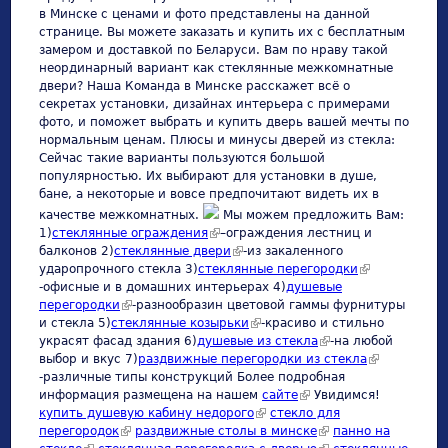
в Минске с ценами и фото представлены на данной
странице. Вы можете заказать и купить их с бесплатным
замером и доставкой по Беларуси. Вам по нраву такой
неординарный вариант как стеклянные межкомнатные
двери? Наша Команда в Минске расскажет всё о
секретах установки, дизайнах интерьера с примерами
фото, и поможет выбрать и купить дверь вашей мечты по
нормальным ценам. Плюсы и минусы дверей из стекла:
Сейчас такие варианты пользуются большой
популярностью. Их выбирают для установки в душе,
бане, а некоторые и вовсе предпочитают видеть их в
качестве межкомнатных.
Мы можем предложить Вам:
1)
стеклянные ограждения
(link is external)
–ограждения лестниц и
балконов 2)
стеклянные двери
(link is external)
-из закаленного
ударопрочного стекла 3)
cтеклянные перегородки
(link is
-офисные и в домашних интерьерах 4)
душевые
external)
перегородки
(link is external)
-разнообразин цветовой гаммы фурнитуры
и стекла 5)
стеклянные козырьки
(link is external)
-красиво и стильно
украсят фасад здания 6)
душевые из стекла
(link is external)
-на любой
выбор и вкус 7)
раздвижные перегородки из стекла
(link is
-различные типы конструкций Более подробная
external)
информация размещена на нашем
сайте
(link is external)
Увидимся!
купить душевую кабину недорого
(link is external)
стекло для
перегородок
(link is external)
раздвижные столы в минске
(link is external)
панно на