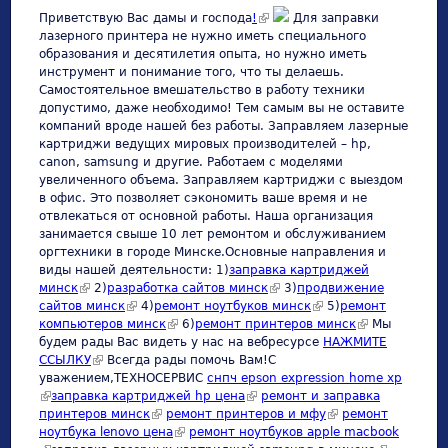
(link is external)
Приветствую Вас дамы и господа
!
Для заправки
лазерного принтера не нужно иметь специального
образования и десятилетия опыта, но нужно иметь
инструмент и понимание того, что ты делаешь.
Самостоятельное вмешательство в работу техники
допустимо, даже необходимо! Тем самым вы не оставите
компаний вроде нашей без работы. Заправляем лазерные
картриджи ведущих мировых производителей – hp,
canon, samsung и другие. Работаем с моделями
увеличенного объема. Заправляем картриджи с выездом
в офис. Это позволяет сэкономить ваше время и не
отвлекаться от основной работы. Наша организация
занимается свыше 10 лет ремонтом и обслуживанием
оргтехники в городе Минске.Основные направления и
виды нашей деятельности: 1)
заправка картриджей
минск
(link is external)
2)
разработка сайтов минск
(link is external)
3)
продвижение
сайтов минск
(link is external)
4)
ремонт ноутбуков минск
(link is external)
5)
ремонт
компьютеров минск
(link is external)
6)
ремонт принтеров минск
(link is
Мы
будем рады Вас видеть у нас на вебресурсе
НАЖМИТЕ
external)
ССЫЛКУ
(link is external)
Всегда рады помочь Вам!С
уважением,ТЕХНОСЕРВИC
снпч epson expression home xp
(link is external)
заправка картриджей hp цена
(link is external)
ремонт и заправка
принтеров минск
(link is external)
ремонт принтеров и мфу
(link is external)
ремонт
ноутбука lenovo цена
(link is external)
ремонт ноутбуков apple macbook