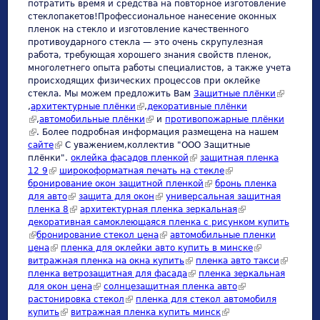
потратить время и средства на повторное изготовление
стеклопакетов!Профессиональное нанесение оконных
пленок на стекло и изготовление качественного
противоударного стекла — это очень скрупулезная
работа, требующая хорошего знания свойств пленок,
многолетнего опыта работы специалистов, а также учета
происходящих физических процессов при оклейке
стекла. Мы можем предложить Вам
Защитные плёнки
(link is
,
архитектурные плёнки
(link is external)
,
декоративные плёнки
external)
(link is external)
,
автомобильные плёнки
(link is external)
и
противопожарные плёнки
(link is external)
. Более подробная информация размещена на нашем
сайте
(link is external)
С уважением,коллектив "ООО Защитные
плёнки".
оклейка фасадов пленкой
(link is external)
защитная пленка
12 9
(link is external)
широкоформатная печать на стекле
(link is external)
бронирование окон защитной пленкой
(link is external)
бронь пленка
для авто
(link is external)
защита для окон
(link is external)
универсальная защитная
пленка 8
(link is external)
архитектурная пленка зеркальная
(link is external)
декоративная самоклеющаяся пленка с рисунком купить
(link is external)
бронирование стекол цена
(link is external)
автомобильные пленки
цена
(link is external)
пленка для оклейки авто купить в минске
(link is
витражная пленка на окна купить
(link is external)
пленка авто такси
external)
(link is
пленка ветрозащитная для фасада
(link is external)
пленка зеркальная
external)
для окон цена
(link is external)
солнцезащитная пленка авто
(link is external)
растонировка стекол
(link is external)
пленка для стекол автомобиля
купить
(link is external)
витражная пленка купить минск
(link is external)