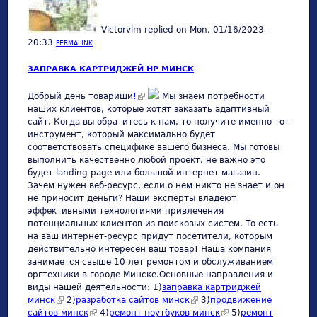
Victorvlm
replied on
Mon, 01/16/2023 -
20:33
PERMALINK
ЗАПРАВКА КАРТРИДЖЕЙ HP МИНСК
(link is external)
Добрый день товарищи
!
Мы знаем потребности
наших клиентов, которые хотят заказать адаптивный
сайт. Когда вы обратитесь к нам, то получите именно тот
инструмент, который максимально будет
соответствовать специфике вашего бизнеса. Мы готовы
выполнить качественно любой проект, не важно это
будет landing page или большой интернет магазин.
Зачем нужен веб-ресурс, если о нем никто не знает и он
не приносит деньги? Наши эксперты владеют
эффективными технологиями привлечения
потенциальных клиентов из поисковых систем. То есть
на ваш интернет-ресурс придут посетители, которым
действительно интересен ваш товар! Наша компания
занимается свыше 10 лет ремонтом и обслуживанием
оргтехники в городе Минске.Основные направления и
виды нашей деятельности: 1)
заправка картриджей
минск
(link is external)
2)
разработка сайтов минск
(link is external)
3)
продвижение
сайтов минск
(link is external)
4)
ремонт ноутбуков минск
(link is external)
5)
ремонт