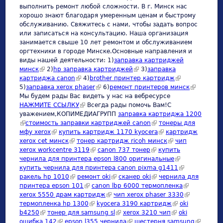
выполнить ремонт любой сложности. В г. Минск нас
хорошо знают благодаря умеренным ценам и быстрому
обслуживанию. Свяжитесь с нами, чтобы задать вопрос
или записаться на консультацию. Наша организация
занимается свыше 10 лет ремонтом и обслуживанием
оргтехники в городе Минске.Основные направления и
виды нашей деятельности: 1)
заправка картриджей
минск
(link is external)
2)
hp заправка картриджей
(link is external)
3)
заправка
картриджа canon
(link is external)
4)
brother принтер картридж
(link is external)
5)
заправка xerox phaser
(link is external)
6)
ремонт принтеров минск
(link is
Мы будем рады Вас видеть у нас на вебресурсе
external)
НАЖМИТЕ ССЫЛКУ
(link is external)
Всегда рады помочь Вам!С
уважением,КОПИМЕДИАГРУПП
заправка картриджа 1200
(link is external)
стоимость заправки картриджей canon
(link is external)
тонеры для
мфу xerox
(link is external)
купить картридж 1170 kyocera
(link is external)
картридж
xerox cet минск
(link is external)
тонер картридж ricoh минск
(link is external)
чип
xerox workcentre 3119
(link is external)
canon 737 тонер
(link is external)
купить
чернила для принтера epson l800 оригинальные
(link is external)
купить чернила для принтера canon pixma g1411
(link is
ракель hp 1010
(link is external)
ремонт oki
(link is external)
сканер oki
(link is external)
чернила для
external)
принтера epson 101
(link is external)
canon lbp 6000 термопленка
(link is
xerox 5550 драм картридж
(link is external)
чип xerox phaser 3330
external)
(link is
термопленка hp 1300
(link is external)
kyocera 3190 картридж
(link is external)
oki
external)
b4250
(link is external)
тонер для samsung sl
(link is external)
xerox 3210 чип
(link is external)
oki
ошибка 142
(link is external)
epson l355 чернила
(link is external)
шестерня samsung
(link is