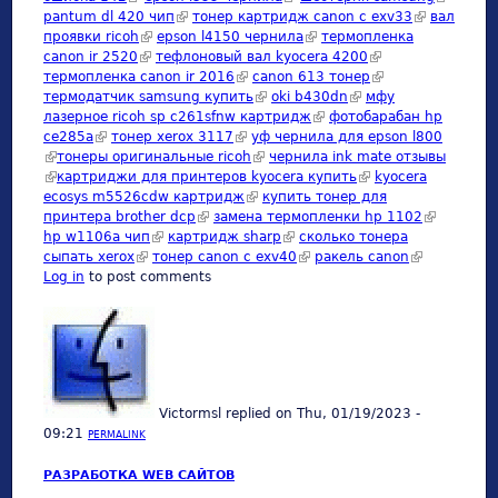
pantum dl 420 чип
(link is external)
тонер картридж canon c exv33
(link is
вал
external)
проявки ricoh
(link is external)
epson l4150 чернила
(link is external)
термопленка
external)
canon ir 2520
(link is external)
тефлоновый вал kyocera 4200
(link is external)
термопленка canon ir 2016
(link is external)
canon 613 тонер
(link is external)
термодатчик samsung купить
(link is external)
oki b430dn
(link is external)
мфу
лазерное ricoh sp c261sfnw картридж
(link is external)
фотобарабан hp
ce285a
(link is external)
тонер xerox 3117
(link is external)
уф чернила для epson l800
(link is external)
тонеры оригинальные ricoh
(link is external)
чернила ink mate отзывы
(link is external)
картриджи для принтеров kyocera купить
(link is external)
kyocera
ecosys m5526cdw картридж
(link is external)
купить тонер для
принтера brother dcp
(link is external)
замена термопленки hp 1102
(link is
hp w1106a чип
(link is external)
картридж sharp
(link is external)
сколько тонера
external)
сыпать xerox
(link is external)
тонер canon c exv40
(link is external)
ракель canon
(link is
Log in
to post comments
external)
Victormsl
replied on
Thu, 01/19/2023 -
09:21
PERMALINK
РАЗРАБОТКА WEB САЙТОВ