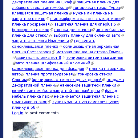
декоративная пленка на шкаф
(link is external)
защитная пленка для
лобового стекла автомобиля
(link is external)
тонировка стекол Туров
(link is
клеящаяся защитная пленка
(link is external)
нужна ли пленка на
external)
защитное стекло
(link is external)
широкоформатная печать картинки
(link is
пленка прозрачная
(link is external)
защитная пленка для oneplus 5
(link is
external)
бронировка стекол
(link is external)
пленка для стекла
(link is external)
автомобильная
external)
пленка для стекол
(link is external)
выбрать пленку для оклейки авто
(link is
защитные пленки Ивацевичи
(link is external)
где купить
external)
самоклеющаяся пленка
(link is external)
солнцезащитная зеркальная
пленка Светлогорск
(link is external)
матовая пленка на стекло Гомель
(link is external)
защитная пленка нот 8
(link is external)
тонировка витрин магазинов
(link is external)
авто пленка шлифованный алюминий
(link is external)
самоклеющаяся пленка для фасадов
(link is external)
пленка на зеркала
авто
(link is external)
пленка противоударная
(link is external)
тонировка стекол
Слоним
(link is external)
бронировка стекол входных дверей
(link is external)
продажа
декоративной пленки
(link is external)
нанесение защитной пленки
(link is
оклейка автомобиля защитной пленкой цена
(link is external)
фасад
external)
мебель пленка пвх
(link is external)
не снимается защитная пленка с
пластиковых окон
(link is external)
купить защитную самоклеящуюся
пленку в рб
(link is external)
Log in
to post comments