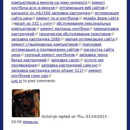
компьютеров в минске на дому недорого
(link is external)
ремонт
ноутбука асус в минске
(link is external)
оптимизация веб сайтов
(link is
panasonic kx mb1500 заправка картриджа
(link is external)
оптимизация
external)
сайта цена
(link is external)
ремонт пк и ноутбуков
(link is external)
дизайн форм сайта
(link is external)
epson xp 332 с снпч
(link is external)
обслуживание персональных
компьютеров
(link is external)
ремонт матрицы ноутбука
(link is external)
перезаправка
картриджей
(link is external)
техническое обслуживание принтеров
(link is
заправка картриджа 2080
(link is external)
черная оптимизация сайта
external)
(link is
ремонт стационарных компьютеров
(link is external)
поисковая
external)
оптимизация и продвижение сайтов
(link is external)
раскрутка сайта
цена
(link is external)
срочный ремонт ноутбуков
(link is external)
заправка черно
белых картриджей
(link is external)
заправка canon
(link is external)
услуги seo
продвижения
(link is external)
заправка картриджей самсунг
(link is external)
заправка картриджа xerox phaser 3117
(link is external)
ремонт
ноутбуков сони vaio
(link is external)
Log in
to post comments
Victorryk
replied on
Thu, 01/19/2023 -
20:50
PERMALINK