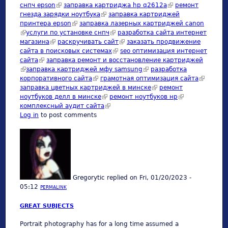
снпч epson
(link is external)
заправка картриджа hp q2612a
(link is external)
ремонт
гнезда зарядки ноутбука
(link is external)
заправка картриджей
принтера epson
(link is external)
заправка лазерных картриджей canon
(link is external)
услуги по установке снпч
(link is external)
разработка сайта интернет
магазина
(link is external)
раскручивать сайт
(link is external)
заказать продвижение
сайта в поисковых системах
(link is external)
seo оптимизация интернет
сайта
(link is external)
заправка ремонт и восстановление картриджей
(link is external)
заправка картриджей мфу samsung
(link is external)
разработка
корпоративного сайта
(link is external)
грамотная оптимизация сайта
(link is
заправка цветных картриджей в минске
(link is external)
ремонт
external)
ноутбуков делл в минске
(link is external)
ремонт ноутбуков нр
(link is external)
комплексный аудит сайта
(link is external)
Log in
to post comments
Gregorytic
replied on
Fri, 01/20/2023 -
05:12
PERMALINK
GREAT SUBJECTS
Portrait photography has for a long time assumed a