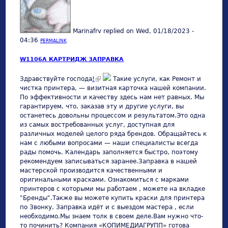
Marinafrv
replied on
Wed, 01/18/2023 -
04:36
PERMALINK
W1106A КАРТРИДЖ ЗАПРАВКА
(link is external)
Здравствуйте господа
!
Такие услуги, как Ремонт и
чистка принтера, — визитная карточка нашей компании.
По эффективности и качеству здесь нам нет равных. Мы
гарантируем, что, заказав эту и другие услуги, вы
останетесь довольны процессом и результатом.Это одна
из самых востребованных услуг, доступная для
различных моделей целого ряда брендов. Обращайтесь к
нам с любыми вопросами — наши специалисты всегда
рады помочь. Календарь заполняется быстро, поэтому
рекомендуем записываться заранее.Заправка в нашей
мастерской производится качественными и
оригинальными красками. Ознакомиться с марками
принтеров с которыми мы работаем , можете на вкладке
"Бренды".Также вы можете купить краски для принтера
по Звонку. Заправка идёт и с выездом мастера , если
необходимо.Мы знаем толк в своем деле.Вам нужно что-
то починить? Компания «КОПИМЕДИАГРУПП» готова