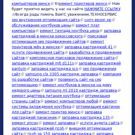
компьютеров минск
(link is external)
6)
ремонт принтеров минск
(link is
Нам
будет приятно видеть у нас на сайте
НАЖМИТЕ ССЫЛКУ
external)
(link is external)
Всегда рады помочь Вам!С уважением,ТЕХНОСЕРВИC
seo внутренняя оптимизация сайта
(link is external)
снпч epson xp
(link is
обслуживание ноутбуков цены
(link is external)
ремонт плат
external)
компьютера
(link is external)
ремонт тачпада ноутбука цена
(link is external)
заправка
картриджей в минске рокоссовского
(link is external)
поисковая
оптимизация seo продвижение сайтов
(link is external)
ремонт
принтеров мфу в минске
(link is external)
заправка картриджей 41
(link is
услуги продвижения сайта
(link is external)
разработка и продвижение
external)
сайтов
(link is external)
комплексное поисковое продвижение сайта
(link is
заправка картриджей mlt d111s
(link is external)
заправка картриджей
external)
pantum
(link is external)
заправка картриджа scx
(link is external)
seo продвижение
сайт
(link is external)
samsung clx 3305 картридж заправка
(link is external)
компания
по разработке сайтов
(link is external)
проверить сайт на сео
оптимизацию
(link is external)
ремонт ноутбуков в минске на дому
недорого цены
(link is external)
samsung ml 2010 картридж заправка
(link is
ремонт адаптера питания ноутбука
(link is external)
оптимизация
external)
страниц сайта
(link is external)
ремонт компьютеров любой
(link is external)
ремонт
системы охлаждения ноутбука
(link is external)
оптимизация картинок
для сайта
(link is external)
ремонт принтер минск
(link is external)
заправка
картриджей панасоник
(link is external)
заправка картриджа 135
(link is
ремонт эпсон
(link is external)
ремонт заправка
(link is external)
услуги аудита сайта
external)
(link is
заправка картриджей ricoh
(link is external)
внешняя оптимизация
external
сайта
(link is external)
ricoh sp 150 заправка картриджа
(link is external)
заправка