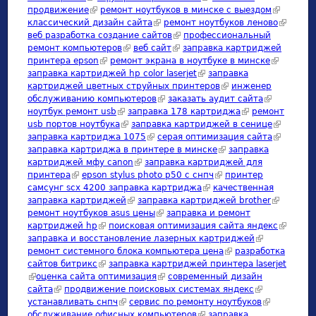
продвижение
(link is external)
ремонт ноутбуков в минске с выездом
(link is
классический дизайн сайта
(link is external)
ремонт ноутбуков леново
external)
(link is
веб разработка создание сайтов
(link is external)
профессиональный
external)
ремонт компьютеров
(link is external)
веб сайт
(link is external)
заправка картриджей
принтера epson
(link is external)
ремонт экрана в ноутбуке в минске
(link is
заправка картриджей hp color laserjet
(link is external)
заправка
external)
картриджей цветных струйных принтеров
(link is external)
инженер
обслуживанию компьютеров
(link is external)
заказать аудит сайта
(link is
ноутбук ремонт usb
(link is external)
заправка 178 картриджа
(link is external)
ремонт
external)
usb портов ноутбука
(link is external)
заправка картриджей в сенице
(link is
заправка картриджа 1075
(link is external)
серая оптимизация сайта
external)
(link is
заправка картриджа в принтере в минске
(link is external)
заправка
external)
картриджей мфу canon
(link is external)
заправка картриджей для
принтера
(link is external)
epson stylus photo p50 с снпч
(link is external)
принтер
самсунг scx 4200 заправка картриджа
(link is external)
качественная
заправка картриджей
(link is external)
заправка картриджей brother
(link is
ремонт ноутбуков asus цены
(link is external)
заправка и ремонт
external)
картриджей hp
(link is external)
поисковая оптимизация сайта яндекс
(link is
заправка и восстановление лазерных картриджей
(link is
external)
ремонт системного блока компьютера цена
(link is external)
разработка
external)
сайтов битрикс
(link is external)
заправка картриджей принтера laserjet
(link is external)
оценка сайта оптимизация
(link is external)
современный дизайн
сайта
(link is external)
продвижение поисковых системах яндекс
(link is
устанавливать снпч
(link is external)
сервис по ремонту ноутбуков
external)
(link is
обслуживание офисных компьютеров
(link is external)
заправка
external)