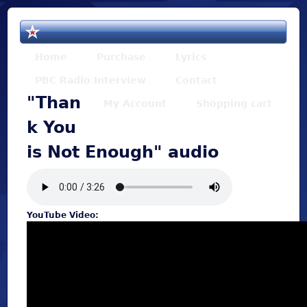
Jump to navigation
Home
Purchase
Lyrics
PBC Radio Interview
Contact
"Than
My Account
Shopping cart
k You
is Not Enough" audio
YouTube Video: