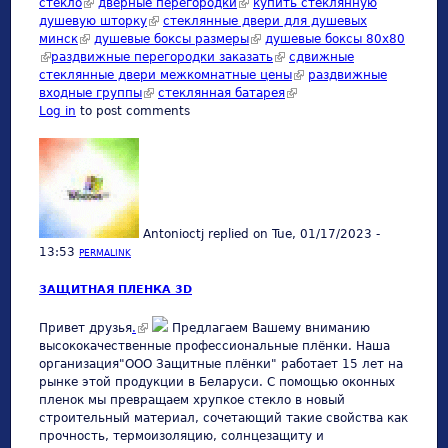
стекло
(link is external)
дверные перегородки
(link is external)
купить стеклянную
душевую шторку
(link is external)
стеклянные двери для душевых
минск
(link is external)
душевые боксы размеры
(link is external)
душевые боксы 80х80
(link is external)
раздвижные перегородки заказать
(link is external)
сдвижные
стеклянные двери межкомнатные цены
(link is external)
раздвижные
входные группы
(link is external)
стеклянная батарея
(link is external)
Log in
to post comments
Antonioctj
replied on
Tue, 01/17/2023 -
13:53
PERMALINK
ЗАЩИТНАЯ ПЛЕНКА 3D
(link is external)
Привет друзья
.
Предлагаем Вашему вниманию
высококачественные профессиональные плёнки. Наша
организация"ООО Защитные плёнки" работает 15 лет на
рынке этой продукции в Беларуси. С помощью оконных
пленок мы превращаем хрупкое стекло в новый
строительный материал, сочетающий такие свойства как
прочность, термоизоляцию, солнцезащиту и