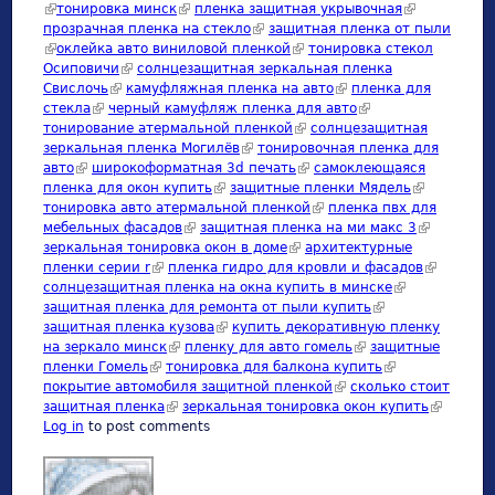
(link is external)
тонировка минск
(link is external)
пленка защитная укрывочная
(link is
прозрачная пленка на стекло
(link is external)
защитная пленка от пыли
external)
(link is external)
оклейка авто виниловой пленкой
(link is external)
тонировка стекол
Осиповичи
(link is external)
солнцезащитная зеркальная пленка
Свислочь
(link is external)
камуфляжная пленка на авто
(link is external)
пленка для
стекла
(link is external)
черный камуфляж пленка для авто
(link is external)
тонирование атермальной пленкой
(link is external)
солнцезащитная
зеркальная пленка Могилёв
(link is external)
тонировочная пленка для
авто
(link is external)
широкоформатная 3d печать
(link is external)
самоклеющаяся
пленка для окон купить
(link is external)
защитные пленки Мядель
(link is
тонировка авто атермальной пленкой
(link is external)
пленка пвх для
external)
мебельных фасадов
(link is external)
защитная пленка на ми макс 3
(link is
зеркальная тонировка окон в доме
(link is external)
архитектурные
external)
пленки серии r
(link is external)
пленка гидро для кровли и фасадов
(link is
солнцезащитная пленка на окна купить в минске
(link is
external)
защитная пленка для ремонта от пыли купить
(link is external)
external)
защитная пленка кузова
(link is external)
купить декоративную пленку
на зеркало минск
(link is external)
пленку для авто гомель
(link is external)
защитные
пленки Гомель
(link is external)
тонировка для балкона купить
(link is external)
покрытие автомобиля защитной пленкой
(link is external)
сколько стоит
защитная пленка
(link is external)
зеркальная тонировка окон купить
(link is
Log in
to post comments
external)