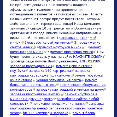
Зачем нужен веб-ресурс, если о нем никто не знает и он
не приносит деньги? Наши эксперты владеют
эффективными технологиями привлечения
потенциальных клиентов из поисковых систем. То есть
на ваш интернет-ресурс придут посетители, которым
действительно интересен ваш товар! Наша компания
занимается свыше 10 лет ремонтом и обслуживанием
оргтехники в городе Минске.Основные направления и
виды нашей деятельности: 1)
заправка картриджей
минск
(link is external)
2)
разработка сайтов минск
(link is external)
3)
продвижение
сайтов минск
(link is external)
4)
ремонт ноутбуков минск
(link is external)
5)
ремонт
компьютеров минск
(link is external)
6)
ремонт принтеров минск
(link is
Нам
будет приятно видеть у нас на сайте
НАЖМИТЕ ССЫЛКУ
external)
(link is external)
Всегда рады помочь Вам!С уважением,ТЕХНОСЕРВИC
заправка картриджа 123
(link is external)
ремонт цепи питания
ноутбука
(link is external)
заправка 140 картриджа
(link is external)
заправка
картриджа картриджа мфу самсунг
(link is external)
ремонт ноутбука
asus питание
(link is external)
черная оптимизация сайта
(link is external)
ремонт
блока питания компьютера
(link is external)
техническое обслуживание
компьютеров
(link is external)
заправка картриджей в минске на дому
(link is
заправка картриджей lexmark
(link is external)
ремонт ноутбуков в
external)
минске на дому недорого
(link is external)
разработка сайтов любой
сложности
(link is external)
поисковое продвижение минск
(link is external)
заправка
картриджей hp цена
(link is external)
заправка картриджей принтера
xerox
(link is external)
hp 135 картридж заправка
(link is external)
ремонт блока