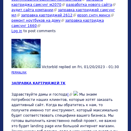
картриджа самсунг м2070
(link is external)
разработка нового сайта
(link is
аудит сайта компании
(link is external)
заправка картриджей самсунг
external)
мл
(link is external)
заправка картриджей 2612
(link is external)
epson снпч минск
(link is
ремонт ноутбуков на дому
(link is external)
заправка картриджа
external)
самсунг 1660
(link is external)
Log in
to post comments
Victorbld
replied on
Fri, 01/20/2023 - 01:30
PERMALINK
ЗАПРАВКА КАРТРИДЖЕЙ TK
(link is external)
Здравствуйте дамы и господа
!
Мы знаем
потребности наших клиентов, которые хотят заказать
адаптивный сайт. Когда вы обратитесь к нам, то
получите именно тот инструмент, который максимально
будет соответствовать специфике вашего бизнеса. Мы
готовы выполнить качественно любой проект, не важно
это будет landing page или большой интернет магазин.