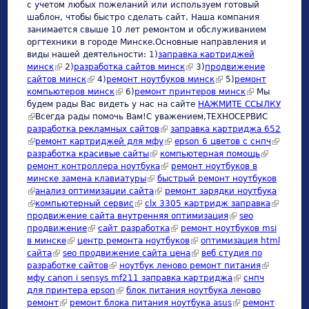
с учетом любых пожеланий или используем готовый
шаблон, чтобы быстро сделать сайт. Наша компания
занимается свыше 10 лет ремонтом и обслуживанием
оргтехники в городе Минске.Основные направления и
виды нашей деятельности: 1)
заправка картриджей
минск
(link is external)
2)
разработка сайтов минск
(link is external)
3)
продвижение
сайтов минск
(link is external)
4)
ремонт ноутбуков минск
(link is external)
5)
ремонт
компьютеров минск
(link is external)
6)
ремонт принтеров минск
(link is
Мы
будем рады Вас видеть у нас на сайте
НАЖМИТЕ ССЫЛКУ
external)
(link is external)
Всегда рады помочь Вам!С уважением,ТЕХНОСЕРВИC
разработка рекламных сайтов
(link is external)
заправка картриджа 652
(link is external)
ремонт картриджей для мфу
(link is external)
epson 6 цветов с снпч
(link is
разработка красивые сайты
(link is external)
компьютерная помощь
(link is
external)
ремонт контроллера ноутбука
(link is external)
ремонт ноутбуков в
external)
минске замена клавиатуры
(link is external)
быстрый ремонт ноутбуков
(link is external)
анализ оптимизации сайта
(link is external)
ремонт зарядки ноутбука
(link is external)
компьютерный сервис
(link is external)
clx 3305 картридж заправка
(link is
продвижение сайта внутренняя оптимизация
(link is external)
seo
external)
продвижение
(link is external)
сайт разработка
(link is external)
ремонт ноутбуков msi
в минске
(link is external)
центр ремонта ноутбуков
(link is external)
оптимизация html
сайта
(link is external)
seo продвижение сайта цена
(link is external)
веб студия по
разработке сайтов
(link is external)
ноутбук леново ремонт питания
(link is
мфу canon i sensys mf211 заправка картриджа
(link is external)
снпч
external)
для принтера epson
(link is external)
блок питания ноутбука леново
ремонт
(link is external)
ремонт блока питания ноутбука asus
(link is external)
ремонт