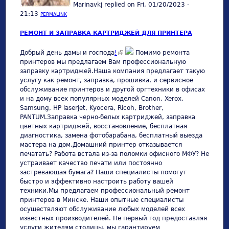
Marinavkj
replied on
Fri, 01/20/2023 -
21:13
PERMALINK
РЕМОНТ И ЗАПРАВКА КАРТРИДЖЕЙ ДЛЯ ПРИНТЕРА
(link is external)
Добрый день дамы и господа
!
Помимо ремонта
принтеров мы предлагаем Вам профессиональную
заправку картриджей.Наша компания предлагает такую
услугу как ремонт, заправка, прошивка, и сервисное
обслуживание принтеров и другой оргтехники в офисах
и на дому всех популярных моделей Canon, Xerox,
Samsung, HP laserjet, Kyocera, Ricoh, Brother,
PANTUM.Заправка черно-белых картриджей, заправка
цветных картриджей, восстановление, бесплатная
диагностика, замена фотобарабана, бесплатный выезда
мастера на дом.Домашний принтер отказывается
печатать? Работа встала из-за поломки офисного МФУ? Не
устраивает качество печати или постоянно
застревающая бумага? Наши специалисты помогут
быстро и эффективно настроить работу вашей
техники.Мы предлагаем профессиональный ремонт
принтеров в Минске. Наши опытные специалисты
осуществляют обслуживание любых моделей всех
известных производителей. Не первый год предоставляя
услуги жителям столицы, мы гарантируем