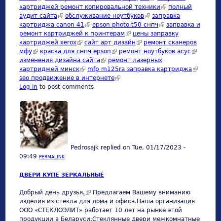
картриджей ремонт копировальной техники
(link is external)
полный
аудит сайта
(link is external)
обслуживание ноутбуков
(link is external)
заправка
картриджа canon 41
(link is external)
epson photo t50 снпч
(link is external)
заправка и
ремонт картриджей к принтерам
(link is external)
цены заправку
картриджей xerox
(link is external)
сайт арт дизайн
(link is external)
ремонт сканеров
мфу
(link is external)
краска для снпч epson
(link is external)
ремонт ноутбуков асус
(link is
изменения дизайна сайта
(link is external)
ремонт лазерных
external)
картриджей минск
(link is external)
mfp m125ra заправка картриджа
(link is
seo продвижение в интернете
(link is external)
external)
Log in
to post comments
Pedrosajk
replied on
Tue, 01/17/2023 -
09:49
PERMALINK
ДВЕРИ КУПЕ ЗЕРКАЛЬНЫЕ
Добрый день друзья
.
(link is external)
Предлагаем Вашему вниманию
изделия из стекла для дома и офиса.Наша организация
ООО «СТЕКЛОЭЛИТ» работает 10 лет на рынке этой
продукции в Беларуси.Стеклянные двери межкомнатные