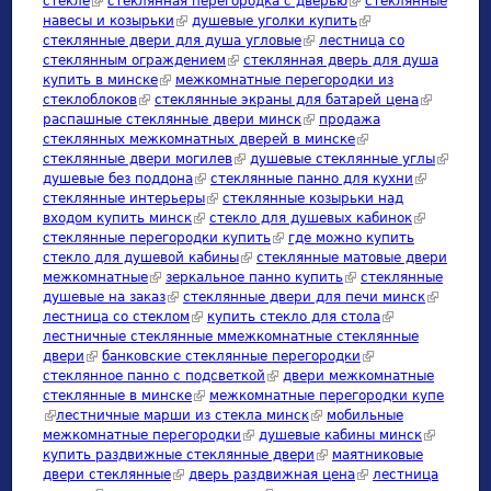
стекле
(link is external)
стеклянная перегородка с дверью
(link is external)
стеклянные
навесы и козырьки
(link is external)
душевые уголки купить
(link is external)
стеклянные двери для душа угловые
(link is external)
лестница со
стеклянным ограждением
(link is external)
стеклянная дверь для душа
купить в минске
(link is external)
межкомнатные перегородки из
стеклоблоков
(link is external)
стеклянные экраны для батарей цена
(link is
распашные стеклянные двери минск
(link is external)
продажа
external)
стеклянных межкомнатных дверей в минске
(link is external)
стеклянные двери могилев
(link is external)
душевые стеклянные углы
(link is
душевые без поддона
(link is external)
стеклянные панно для кухни
(link is
external
стеклянные интерьеры
(link is external)
стеклянные козырьки над
external)
входом купить минск
(link is external)
стекло для душевых кабинок
(link is
стеклянные перегородки купить
(link is external)
где можно купить
external)
стекло для душевой кабины
(link is external)
стеклянные матовые двери
межкомнатные
(link is external)
зеркальное панно купить
(link is external)
стеклянные
душевые на заказ
(link is external)
стеклянные двери для печи минск
(link is
лестница со стеклом
(link is external)
купить стекло для стола
(link is external)
external)
лестничные стеклянные ммежкомнатные стеклянные
двери
(link is external)
банковские стеклянные перегородки
(link is external)
стеклянное панно с подсветкой
(link is external)
двери межкомнатные
стеклянные в минске
(link is external)
межкомнатные перегородки купе
(link is external)
лестничные марши из стекла минск
(link is external)
мобильные
межкомнатные перегородки
(link is external)
душевые кабины минск
(link is
купить раздвижные стеклянные двери
(link is external)
маятниковые
external)
двери стеклянные
(link is external)
дверь раздвижная цена
(link is external)
лестница