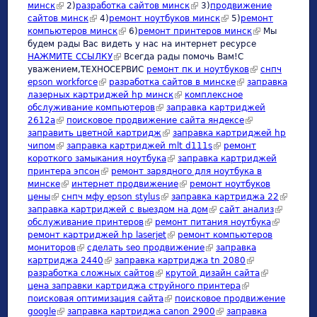
минск
(link is external)
2)
разработка сайтов минск
(link is external)
3)
продвижение
сайтов минск
(link is external)
4)
ремонт ноутбуков минск
(link is external)
5)
ремонт
компьютеров минск
(link is external)
6)
ремонт принтеров минск
(link is
Мы
будем рады Вас видеть у нас на интернет ресурсе
external)
НАЖМИТЕ ССЫЛКУ
(link is external)
Всегда рады помочь Вам!С
уважением,ТЕХНОСЕРВИC
ремонт пк и ноутбуков
(link is
снпч
epson workforce
(link is external)
разработка сайтов в минске
(link is external)
заправка
external)
лазерных картриджей hp минск
(link is external)
комплексное
обслуживание компьютеров
(link is external)
заправка картриджей
2612а
(link is external)
поисковое продвижение сайта яндексе
(link is external)
заправить цветной картридж
(link is external)
заправка картриджей hp
чипом
(link is external)
заправка картриджей mlt d111s
(link is external)
ремонт
короткого замыкания ноутбука
(link is external)
заправка картриджей
принтера эпсон
(link is external)
ремонт зарядного для ноутбука в
минске
(link is external)
интернет продвижение
(link is external)
ремонт ноутбуков
цены
(link is external)
снпч мфу epson stylus
(link is external)
заправка картриджа 22
(link is
заправка картриджей с выездом на дом
(link is external)
сайт анализ
(link is
external)
обслуживание принтеров
(link is external)
ремонт питания ноутбука
(link is
external)
ремонт картриджей hp laserjet
(link is external)
ремонт компьютеров
external)
мониторов
(link is external)
сделать seo продвижение
(link is external)
заправка
картриджа 2440
(link is external)
заправка картриджа tn 2080
(link is external)
разработка сложных сайтов
(link is external)
крутой дизайн сайта
(link is
цена заправки картриджа струйного принтера
(link is external)
external)
поисковая оптимизация сайта
(link is external)
поисковое продвижение
google
(link is external)
заправка картриджа canon 2900
(link is external)
заправка