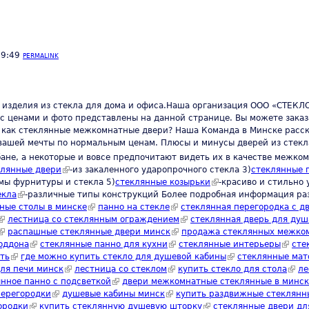
09:49
PERMALINK
зделия из стекла для дома и офиса.Наша организация ООО «СТЕКЛОЭ
 ценами и фото представлены на данной странице. Вы можете заказа
 как стеклянные межкомнатные двери? Наша Команда в Минске расска
вашей мечты по нормальным ценам. Плюсы и минусы дверей из стекл
бане, а некоторые и вовсе предпочитают видеть их в качестве межко
клянные двери
(link is external)
-из закаленного ударопрочного стекла 3)
cтеклянные 
мы фурнитуры и стекла 5)
стеклянные козырьки
(link is external)
-красиво и стильно 
екла
(link is external)
-различные типы конструкций Более подробная информация р
rnal)
ные столы в минске
(link is external)
панно на стекле
(link is external)
стеклянная перегородка с д
(link is external)
лестница со стеклянным ограждением
(link is external)
стеклянная дверь для душ
(link is external)
распашные стеклянные двери минск
(link is external)
продажа стеклянных межком
оддона
(link is external)
стеклянные панно для кухни
(link is external)
стеклянные интерьеры
(link i
сте
ть
(link is external)
где можно купить стекло для душевой кабины
(link is external)
стеклянные мат
ля печи минск
(link is external)
лестница со стеклом
(link is external)
купить стекло для стола
(link
ле
xternal)
нное панно с подсветкой
(link is external)
двери межкомнатные стеклянные в минск
ерегородки
(link is external)
душевые кабины минск
(link is external)
купить раздвижные стеклянн
ородки
(link is external)
купить стеклянную душевую шторку
(link is external)
стеклянные двери дл