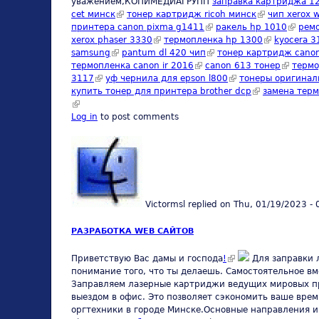
уважением,КОПИМЕДИАГРУПП
заправка картриджа 1
cet минск
(link is external)
тонер картридж ricoh минск
(link is externa
чип xerox 
принтера canon pixma g1411
(link is external)
ракель hp 1010
(link is
ремо
xerox phaser 3330
(link is external)
термопленка hp 1300
(link is exter
kyocera 
samsung
(link is external)
pantum dl 420 чип
(link is external)
тонер картридж canon
термопленка canon ir 2016
(link is external)
canon 613 тонер
(link is e
термо
3117
(link is external)
уф чернила для epson l800
(link is external)
тонеры оригиналь
купить тонер для принтера brother dcp
(link is external
замена тер
(link is external)
Log in
to post comments
Victormsl
replied on
Thu, 01/19/2023 - 
РАЗРАБОТКА WEB САЙТОВ
(link is external)
Приветствую Вас дамы и господа
!
Для заправки 
понимание того, что ты делаешь. Самостоятельное вм
Заправляем лазерные картриджи ведущих мировых про
выездом в офис. Это позволяет сэкономить ваше вре
оргтехники в городе Минске.Основные направления и