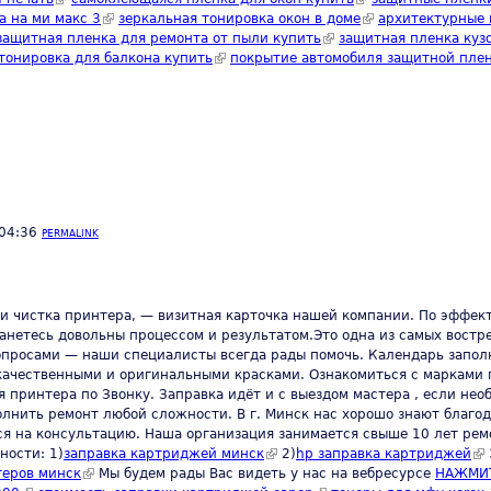
а на ми макс 3
(link is external)
зеркальная тонировка окон в доме
(link is external)
архитектурные 
nk is external)
защитная пленка для ремонта от пыли купить
(link is external)
защитная пленка куз
nk is external)
тонировка для балкона купить
(link is external)
покрытие автомобиля защитной пле
 04:36
PERMALINK
 и чистка принтера, — визитная карточка нашей компании. По эффект
останетесь довольны процессом и результатом.Это одна из самых вост
опросами — наши специалисты всегда рады помочь. Календарь запол
качественными и оригинальными красками. Ознакомиться с марками 
 принтера по Звонку. Заправка идёт и с выездом мастера , если нео
нить ремонт любой сложности. В г. Минск нас хорошо знают благо
ься на консультацию. Наша организация занимается свыше 10 лет ре
ности: 1)
заправка картриджей минск
(link is external)
2)
hp заправка картриджей
(li
теров минск
(link is external)
Мы будем рады Вас видеть у нас на вебресурсе
НАЖМИ