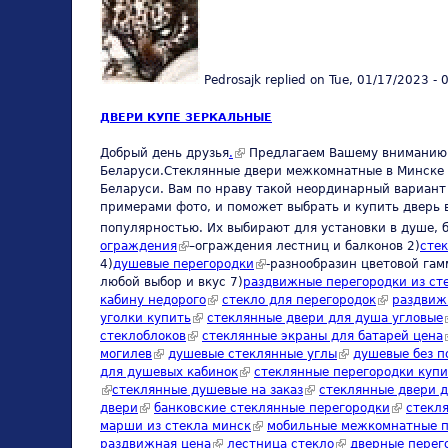
Pedrosajk
replied on
Tue, 01/17/2023 - 
ДВЕРИ КУПЕ ЗЕРКАЛЬНЫЕ
Добрый день друзья
.
(link is external)
Предлагаем Вашему вниманию и
Беларуси.Стеклянные двери межкомнатные в Минске с
Беларуси. Вам по нраву такой неординарный вариант
примерами фото, и поможет выбрать и купить дверь 
популярностью. Их выбирают для установки в душе, 
ограждения
(link is external)
–ограждения лестниц и балконов 2)
сте
4)
душевые перегородки
(link is external)
-разнообразин цветовой гам
любой выбор и вкус 7)
раздвижные перегородки из ст
кабину недорого
(link is external)
стекло для перегородок
(link is exte
раздвиж
уголки купить
(link is external)
стеклянные двери для душа угловые
стеклоблоков
(link is external)
стеклянные экраны для батарей цена
могилев
(link is external)
душевые стеклянные углы
(link is external)
душевые без п
для душевых кабинок
(link is external)
стеклянные перегородки купи
(link is external)
стеклянные душевые на заказ
(link is external)
стеклянные двери д
двери
(link is external)
банковские стеклянные перегородки
(link is e
стекля
марши из стекла минск
(link is external)
мобильные межкомнатные п
раздвижная цена
(link is external)
лестница стекло
(link is external)
дверные перег