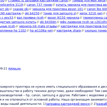
200
(link is external)
стоимость заправки картриджей canon
(link is external)
тонеры для мфу xerox
(
l)
workcentre 3119
(link is external)
canon 737 тонер
(link is external)
купить чернила для принтера ep
 external)
нт oki
(link is external)
сканер oki
(link is external)
чернила для принтера epson 101
(link is external)
canon lbp 6
nal)
3190 картридж
(link is external)
oki b4250
(link is external)
тонер для samsung sl
(link is external)
xerox 3210 чип
(li
 c exv33
(link is external)
вал проявки ricoh
(link is external)
epson l4150 чернила
(link is external)
термопленка ca
xternal)
датчик samsung купить
(link is external)
oki b430dn
(link is external)
мфу лазерное ricoh sp c261sf
ные ricoh
(link is external)
чернила ink mate отзывы
(link is external)
картриджи для принтеров kyo
)
мопленки hp 1102
(link is external)
hp w1106a чип
(link is external)
картридж sharp
(link is external)
сколько тонер
09:21
PERMALINK
лазерного принтера не нужно иметь специального образования и дес
ешательство в работу техники допустимо, даже необходимо! Тем сам
изводителей – hp, canon, samsung и другие. Работаем с моделями 
мя и не отвлекаться от основной работы. Наша организация занимает
 виды нашей деятельности: 1)
заправка картриджей минск
(link is exte
2)
разраб