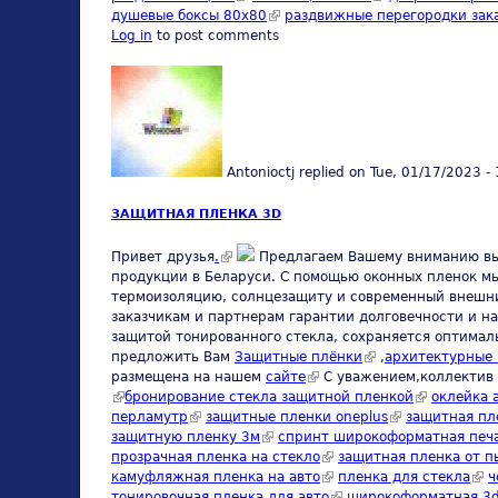
душевые боксы 80х80
(link is external)
раздвижные перегородки зак
Log in
to post comments
Antonioctj
replied on
Tue, 01/17/2023 -
ЗАЩИТНАЯ ПЛЕНКА 3D
(link is external)
Привет друзья
.
Предлагаем Вашему вниманию выс
продукции в Беларуси. С помощью оконных пленок мы
термоизоляцию, солнцезащиту и современный внешни
заказчикам и партнерам гарантии долговечности и н
защитой тонированного стекла, сохраняется оптима
предложить Вам
Защитные плёнки
(link is external)
,
архитектурные
размещена на нашем
сайте
(link is external)
С уважением,коллектив
(link is external)
бронирование стекла защитной пленкой
(link is exter
оклейка 
перламутр
(link is external)
защитные пленки oneplus
(link is external)
защитная пле
защитную пленку 3м
(link is external)
спринт широкоформатная печ
прозрачная пленка на стекло
(link is external)
защитная пленка от п
камуфляжная пленка на авто
(link is external)
пленка для стекла
(lin
ч
тонировочная пленка для авто
(link is external)
широкоформатная 3d