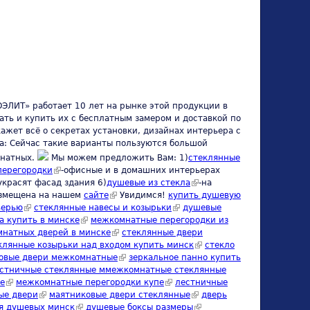
ЛИТ» работает 10 лет на рынке этой продукции в
ть и купить их с бесплатным замером и доставкой по
жет всё о секретах установки, дизайнах интерьера с
а: Сейчас такие варианты пользуются большой
мнатных.
Мы можем предложить Вам: 1)
стеклянные
перегородки
(link is external)
-офисные и в домашних интерьерах
украсят фасад здания 6)
душевые из стекла
(link is external)
-на
азмещена на нашем
сайте
(link is external)
Увидимся!
купить душевую
верью
(link is external)
стеклянные навесы и козырьки
(link is external)
душевые
а купить в минске
(link is external)
межкомнатные перегородки из
натных дверей в минске
(link is external)
стеклянные двери
s external)
клянные козырьки над входом купить минск
(link is
стекло
овые двери межкомнатные
(link is external)
зеркальное панно купить
external)
 is external)
стничные стеклянные ммежкомнатные стеклянные
е
(link is external)
межкомнатные перегородки купе
(link is external)
лестничные
ые двери
(link is external)
маятниковые двери стеклянные
(link is external)
дверь
я душевых минск
(link is external)
душевые боксы размеры
(link is external)