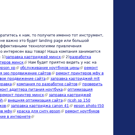
ратитесь к нам, то получите именно тот инструмент,
не важно это будет landing page или большой
т эффективными технологиями привлечения
но интересен ваш товар! Наша компания занимается
 1)
заправка картриджей минск
(link is external)
2)
разработка
теров минск
(link is external)
Нам будет приятно видеть у нас на
xternal)
epson xp
(link is external)
обслуживание ноутбуков цены
(link is external)
ремонт
я seo продвижение сайтов
(link is external)
ремонт принтеров мфу в
вое продвижение сайта
(link is external)
заправка картриджей mlt
правка
(link is external)
компания по разработке сайтов
(link is external)
проверить
is external)
монт адаптера питания ноутбука
(link is external)
оптимизация
nk is external)
ремонт принтер минск
(link is external)
заправка картриджей
oh
(link is external)
внешняя оптимизация сайта
(link is external)
ricoh sp 150
ков
(link is external)
заправка картриджа canon 41
(link is external)
epson photo t50
ов мфу
(link is external)
краска для снпч epson
(link is external)
ремонт ноутбуков
ние в интернете
(link is external)