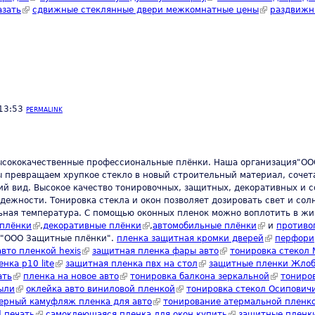
азать
(link is external)
сдвижные стеклянные двери межкомнатные цены
(link is exter
раздвижн
 13:53
PERMALINK
ококачественные профессиональные плёнки. Наша организация"ООО
 превращаем хрупкое стекло в новый строительный материал, сочет
й вид. Высокое качество тонировочных, защитных, декоративных и с
адежности. Тонировка стекла и окон позволяет дозировать свет и с
льная температура. С помощью оконных пленок можно воплотить в ж
 плёнки
(link is external)
,
декоративные плёнки
(link is external)
,
автомобильные плёнки
(link is extern
и
противо
 "ООО Защитные плёнки".
пленка защитная кромки дверей
(link is exte
перфори
nal)
авто пленкой hexis
(link is external)
защитная пленка фары авто
(link is external)
тонировка стекол
нка p10 lite
(link is external)
защитная пленка пвх на стол
(link is external)
защитные пленки Жло
ать
(link is external)
пленка на новое авто
(link is external)
тонировка балкона зеркальной
(link is ext
тониро
ыли
(link is external)
оклейка авто виниловой пленкой
(link is external)
тонировка стекол Осипович
k is external)
ерный камуфляж пленка для авто
(link is external)
тонирование атермальной пленк
 печать
(link is external)
самоклеющаяся пленка для окон купить
(link is external)
защитные пленк