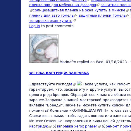
пленка пвх для мебельных фасадов
(link is external)
защитная пленк
(link is external)
солнцезащитная пленка на окна купить в минске
(li
пленку для авто гомель
(link is external)
защитные пленки Гомель
(li
тонировка окон купить
(link is external)
Log in
to post comments
Marinafrv
replied on
Wed, 01/18/2023 -
W1106A КАРТРИДЖ ЗАПРАВКА
(link is external)
Здравствуйте господа
!
Такие услуги, как Ремонт
гарантируем, что, заказав эту и другие услуги, вы 
целого ряда брендов. Обращайтесь к нам с любыми в
заранее.Заправка в нашей мастерской производится 
вкладке "Бренды".Также вы можете купить краски для
починить? Компания «КОПИМЕДИАГРУПП» готова выпол
Свяжитесь с нами, чтобы задать вопрос или записат
Минске.Основные направления и виды нашей деятель
картридж
(link is external)
5)
заправка xerox phaser
(link is external)
6)
ремонт прин