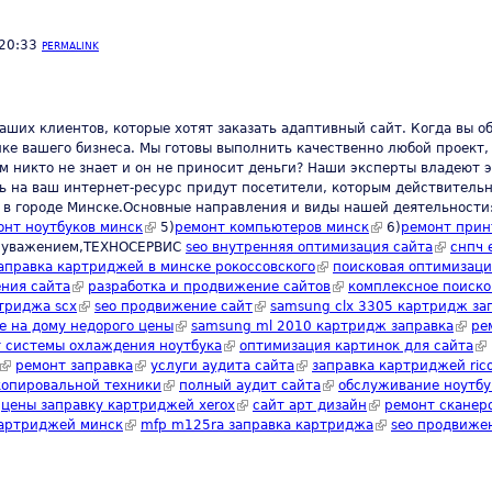
 20:33
PERMALINK
ших клиентов, которые хотят заказать адаптивный сайт. Когда вы об
е вашего бизнеса. Мы готовы выполнить качественно любой проект, 
нем никто не знает и он не приносит деньги? Наши эксперты владею
ть на ваш интернет-ресурс придут посетители, которым действитель
в городе Минске.Основные направления и виды нашей деятельности:
xternal)
онт ноутбуков минск
(link is external)
5)
ремонт компьютеров минск
(link is external)
6)
ремонт прин
С уважением,ТЕХНОСЕРВИC
seo внутренняя оптимизация сайта
(link is e
снпч 
k is external)
аправка картриджей в минске рокоссовского
(link is external)
поисковая оптимизаци
ния сайта
(link is external)
разработка и продвижение сайтов
(link is external)
комплексное поиско
триджа scx
(link is external)
seo продвижение сайт
(link is external)
samsung clx 3305 картридж за
е на дому недорого цены
(link is external)
samsung ml 2010 картридж заправка
(link 
ре
ternal)
 системы охлаждения ноутбука
(link is external)
оптимизация картинок для сайта
(li
(link is external)
ремонт заправка
(link is external)
услуги аудита сайта
(link is external)
заправка картриджей ric
копировальной техники
(link is external)
полный аудит сайта
(link is external)
обслуживание ноутбу
ink is external)
цены заправку картриджей xerox
(link is external)
сайт арт дизайн
(link is external)
ремонт сканер
картриджей минск
(link is external)
mfp m125ra заправка картриджа
(link is external)
seo продвиже