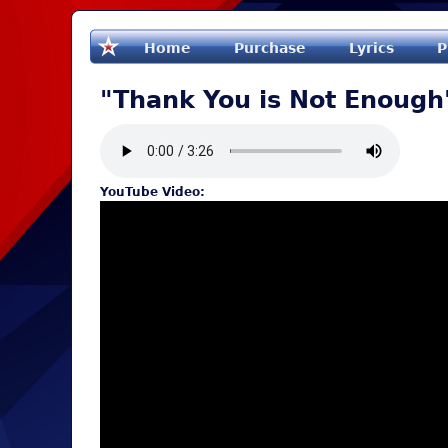
Home
Purchase
Lyrics
P
"Thank You is Not Enough
YouTube Video: