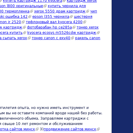
link is external)
купить картридж 1170 kyocera
(link is external)
картридж xerox
son l800 оригинальные
(link is external)
купить чернила для
000 термопленка
(link is external)
xerox 5550 драм картридж
(link is
чип
nk is external)
oki ошибка 142
(link is external)
epson l355 чернила
(link is external)
шестерня
external)
non ir 2520
(link is external)
тефлоновый вал kyocera 4200
(link is external)
nw картридж
(link is external)
фотобарабан hp ce285a
(link is external)
тонер xerox
cera купить
(link is external)
kyocera ecosys m5526cdw картридж
(link is
а сыпать xerox
(link is external)
тонер canon c exv40
(link is external)
ракель canon
external)
ятилетия опыта, но нужно иметь инструмент и
ым вы не оставите компаний вроде нашей без работы.
увеличенного объема. Заправляем картриджи с
ся свыше 10 лет ремонтом и обслуживанием
rnal)
отка сайтов минск
(link is external)
3)
продвижение сайтов минск
(link is