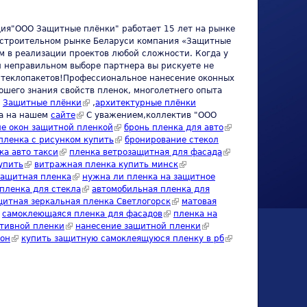
ия"ООО Защитные плёнки" работает 15 лет на рынке
а строительном рынке Беларуси компания «Защитные
м в реализации проектов любой сложности. Когда у
и неправильном выборе партнера вы рискуете не
е стеклопакетов!Профессиональное нанесение оконных
ошего знания свойств пленок, многолетнего опыта
м
Защитные плёнки
(link is external)
,
архитектурные плёнки
на на нашем
сайте
(link is external)
С уважением,коллектив "ООО
е окон защитной пленкой
(link is external)
бронь пленка для авто
(link is
пленка с рисунком купить
(link is external)
бронирование стекол
external)
 external)
ка авто такси
(link is external)
пленка ветрозащитная для фасада
(link is
упить
(link is external)
витражная пленка купить минск
(link is external)
external)
)
защитная пленка
(link is external)
нужна ли пленка на защитное
nk is external)
пленка для стекла
(link is external)
автомобильная пленка для
al)
итная зеркальная пленка Светлогорск
(link is external)
матовая
ink is external)
самоклеющаяся пленка для фасадов
(link is external)
пленка на
тивной пленки
(link is external)
нанесение защитной пленки
(link is
кон
(link is external)
купить защитную самоклеящуюся пленку в рб
external)
(link is
external)