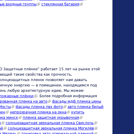
nal)
ые входные группы
(link is external)
стеклянная батарея
(link is external)
 Защитные плёнки" работает 15 лет на рынке этой
ающий такие свойства как прочность,
олнцезащитных пленок позволяет нам давать
олнечную энергию — в помещении, находящемся под
изнь любую архитектурную идею. Мы можем
al)
пожарные плёнки
(link is external)
. Более подробная информация
rnal)
рованная пленка на авто
(link is external)
фасады мдф пленка цены
 Мосты
(link is external)
фасады пленка пвх фото
(link is external)
авто пленка белый
бин
(link is external)
непрозрачная пленка на окна
(link is external)
купить
ernal)
вка минск
(link is external)
пленка защитная укрывочная
(link is external)
и
(link is external)
солнцезащитная зеркальная пленка Свислочь
(link is
ой
(link is external)
солнцезащитная зеркальная пленка Могилёв
external)
(link is
и Мядель
(link is external)
тонировка авто атермальной пленкой
(link is
external)