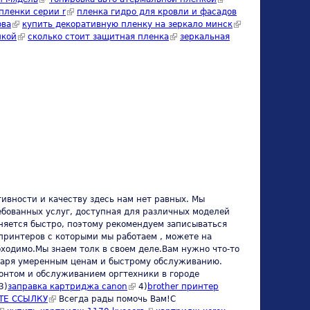
пленки серии r
(link is external)
пленка гидро для кровли и фасадов
external)
ова
(link is external)
купить декоративную пленку на зеркало минск
(link is
нкой
(link is external)
сколько стоит защитная пленка
(link is external)
зеркальная
external)
ивности и качеству здесь нам нет равных. Мы
ребованных услуг, доступная для различных моделей
няется быстро, поэтому рекомендуем записываться
принтеров с которыми мы работаем , можете на
бходимо.Мы знаем толк в своем деле.Вам нужно что-то
даря умеренным ценам и быстрому обслуживанию.
монтом и обслуживанием оргтехники в городе
nk is external)
3)
заправка картриджа canon
(link is external)
4)
brother принтер
ТЕ ССЫЛКУ
(link is external)
Всегда рады помочь Вам!С