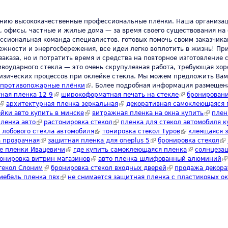
ию высококачественные профессиональные плёнки. Наша организац
ы, офисы, частные и жилые дома — за время своего существования н
ессиональная команда специалистов, готовых помочь своим заказчика
ежности и энергосбережения, все идеи легко воплотить в жизнь! Пр
заказа, но и потратить время и средства на повторное изготовлени
ивоударного стекла — это очень скрупулезная работа, требующая хор
физических процессов при оклейке стекла. Мы можем предложить Ва
 is external)
противопожарные плёнки
(link is external)
. Более подробная информация размеще
xternal)
ная пленка 12 9
(link is external)
широкоформатная печать на стекле
(link is external)
бронировани
(link is external)
архитектурная пленка зеркальная
(link is external)
декоративная самоклеющаяся 
йки авто купить в минске
(link is external)
витражная пленка на окна купить
(link is
плен
ленка авто
(link is external)
растонировка стекол
(link is external)
пленка для стекол автомобиля к
 лобового стекла автомобиля
(link is external)
тонировка стекол Туров
(link is external
клеящаяся 
ternal)
 прозрачная
(link is external)
защитная пленка для oneplus 5
(link is external)
бронировка стекол
(li
rnal)
е пленки Ивацевичи
(link is external)
где купить самоклеющаяся пленка
(link is extern
солнцезащ
k is external)
онировка витрин магазинов
(link is external)
авто пленка шлифованный алюминий
(l
текол Слоним
(link is external)
бронировка стекол входных дверей
(link is external)
продажа декора
ternal)
мебель пленка пвх
(link is external)
не снимается защитная пленка с пластиковых о